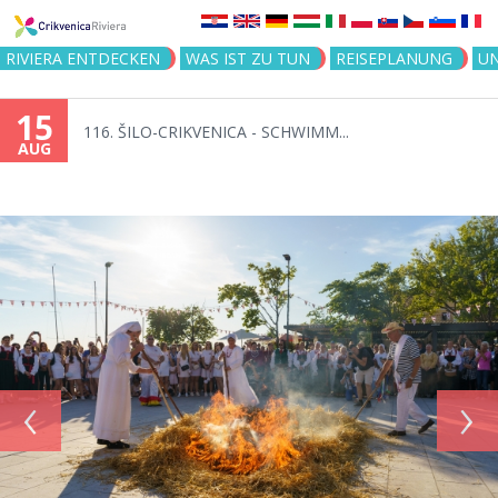
Jump to navigation
RIVIERA ENTDECKEN
WAS IST ZU TUN
REISEPLANUNG
U
15
116. ŠILO-CRIKVENICA - SCHWIMM...
AUG
‹
›