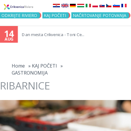
Jump to navigation
ODKRIJTE RIVIERO
KAJ POČETI
NAČRTOVANJE POTOVANJA
14
Dan mesta Crikvenica - Toni Ce...
AUG
You
are
Home
»
KAJ POČETI
»
GASTRONOMIJA
here
RIBARNICE