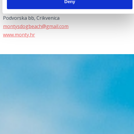
Deny
Monty’s Dog Beach & Bar Crikvenica
Podvorska bb, Crikvenica
montysdogbeach@gmail.com
www.monty.hr