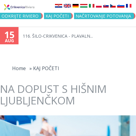
Jump to navigation
ODKRIJTE RIVIERO
KAJ POČETI
NAČRTOVANJE POTOVANJA
15
116. ŠILO-CRIKVENICA - PLAVALN...
AUG
You
are
Home
»
KAJ POČETI
here
NA DOPUST S HIŠNIM
LJUBLJENČKOM