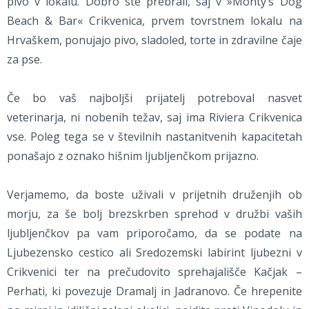
pivo v lokalu. Dobro ste prebrali, saj v »Monty’s Dog
Beach & Bar« Crikvenica, prvem tovrstnem lokalu na
Hrvaškem, ponujajo pivo, sladoled, torte in zdravilne čaje
za pse.
Če bo vaš najboljši prijatelj potreboval nasvet
veterinarja, ni nobenih težav, saj ima Riviera Crikvenica
vse. Poleg tega se v številnih nastanitvenih kapacitetah
ponašajo z oznako hišnim ljubljenčkom prijazno.
Verjamemo, da boste uživali v prijetnih druženjih ob
morju, za še bolj brezskrben sprehod v družbi vaših
ljubljenčkov pa vam priporočamo, da se podate na
Ljubezensko cestico ali Sredozemski labirint ljubezni v
Crikvenici ter na prečudovito sprehajališče Kačjak –
Perhati, ki povezuje Dramalj in Jadranovo. Če hrepenite