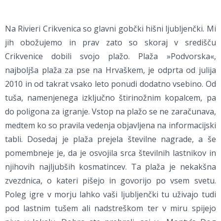
Na Rivieri Crikvenica so glavni gobčki hišni ljubljenčki. Mi
jih obožujemo in prav zato so skoraj v središču
Crikvenice dobili svojo plažo. Plaža »Podvorska«,
najboljša plaža za pse na Hrvaškem, je odprta od julija
2010 in od takrat vsako leto ponudi dodatno vsebino. Od
tuša, namenjenega izključno štirinožnim kopalcem, pa
do poligona za igranje. Vstop na plažo se ne zaračunava,
medtem ko so pravila vedenja objavljena na informacijski
tabli. Dosedaj je plaža prejela številne nagrade, a še
pomembneje je, da je osvojila srca številnih lastnikov in
njihovih najljubših kosmatincev. Ta plaža je nekakšna
zvezdnica, o kateri pišejo in govorijo po vsem svetu.
Poleg igre v morju lahko vaši ljubljenčki tu uživajo tudi
pod lastnim tušem ali nadstreškom ter v miru spijejo