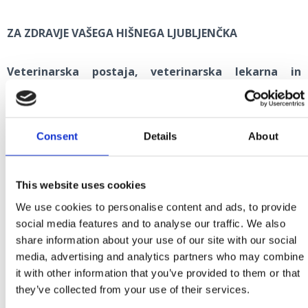
ZA ZDRAVJE VAŠEGA HIŠNEGA LJUBLJENČKA
Veterinarska postaja, veterinarska lekarna in
trgovina za živali Crikvenica
Kotorska 28, Crikvenica
+385 51 241 932
Consent
Details
About
veterinari.ck@gmail.com
This website uses cookies
Veterinarska postaja Reka
Stube Marka Remsa 1, Reka
We use cookies to personalise content and ads, to provide
social media features and to analyse our traffic. We also
+385 51 345 033, +385 91 214 8822
share information about your use of our site with our social
info@vetstri.hr
media, advertising and analytics partners who may combine
www.vetstri.hr
it with other information that you’ve provided to them or that
they’ve collected from your use of their services.