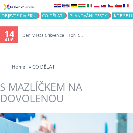
Jump to navigation
OBJEVTE RIVIÉRU
CO DĚLAT
PLÁNOVÁNÍ CESTY
KDE SE 
14
Den Města Crikvenice - Toni C...
AUG
You
are
Home
»
CO DĚLAT
here
S MAZLÍČKEM NA
DOVOLENOU