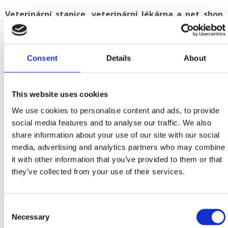
Veterinární stanice, veterinární lékárna a pet shop
Crikvenica
Kotorska 28, Crikvenica
+385 51 241 932
Consent
Details
About
veterinari.ck@gmail.com
This website uses cookies
Veterinární stanice Rijeka
We use cookies to personalise content and ads, to provide
Stube Marka Remsa 1, Rijeka
social media features and to analyse our traffic. We also
+385 51 345 033, +385 91 214 8822
share information about your use of our site with our social
info@vetstri.hr
media, advertising and analytics partners who may combine
www.vetstri.hr
it with other information that you’ve provided to them or that
they’ve collected from your use of their services.
Consent
Necessary
Selection