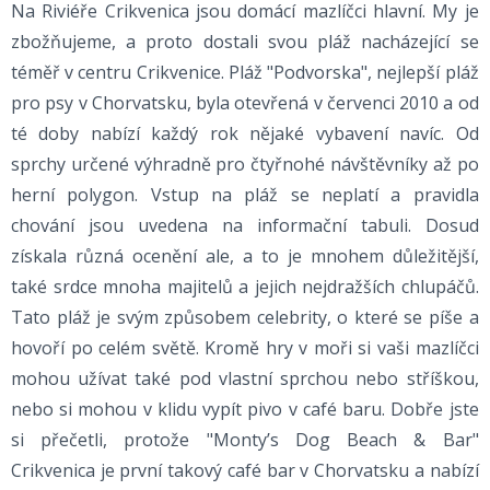
Na Riviéře Crikvenica jsou domácí mazlíčci hlavní. My je
zbožňujeme, a proto dostali svou pláž nacházející se
téměř v centru Crikvenice. Pláž "Podvorska", nejlepší pláž
pro psy v Chorvatsku, byla otevřená v červenci 2010 a od
té doby nabízí každý rok nějaké vybavení navíc. Od
sprchy určené výhradně pro čtyřnohé návštěvníky až po
herní polygon. Vstup na pláž se neplatí a pravidla
chování jsou uvedena na informační tabuli. Dosud
získala různá ocenění ale, a to je mnohem důležitější,
také srdce mnoha majitelů a jejich nejdražších chlupáčů.
Tato pláž je svým způsobem celebrity, o které se píše a
hovoří po celém světě. Kromě hry v moři si vaši mazlíčci
mohou užívat také pod vlastní sprchou nebo stříškou,
nebo si mohou v klidu vypít pivo v café baru. Dobře jste
si přečetli, protože "Monty’s Dog Beach & Bar"
Crikvenica je první takový café bar v Chorvatsku a nabízí