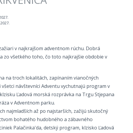
 2027.
 2027.
 zažiari v najkrajšom adventnom rúchu. Dobrá
 a zo všetkého toho, čo toto najkrajšie obdobie v
ína na troch lokalitách, zapínaním vianočných
 si všetci návštevníci Adventu vychutnajú program v
na klzisku Ľadová morská rozprávka na Trgu Stjepana
 Deda Mráza v Adventnom parku.
ých najmladších až po najstarších, zažijú skutočný
níctvom bohatého hudobného a zábavného
ciniek Palačinka'da, detský program, klzisko Ľadová