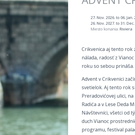
27. Nov. 2026.
to
06. Jan.
26. Nov. 2027.
to
31. Dec.
Miesto konania:
Riviera
Crikvenica aj tento rok
nálada, radosť z Vianoc
roku so sebou prináša.
Advent v Crikvenici zač
svetielok. Aj tento rok
Preradovićovej ulici, 
Radića a v Lese
Návštevníci, všetci od t
duch Vianoc prostred
programu, festival pala