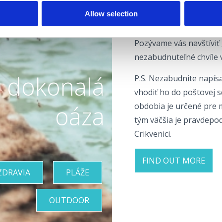
programu, detského pro
Allow selection
dielní, krásnych fotopo
Pozývame vás navštíviť 
nezabudnuteľné chvíle
 dokonalá
P.S. Nezabudnite napísa
vhodiť ho do poštovej s
oáza
obdobia je určené pre m
tým väčšia je pravdepo
Crikvenici.
FIND OUT MORE
ZDRAVIA
PLÁŽE
OUTDOOR