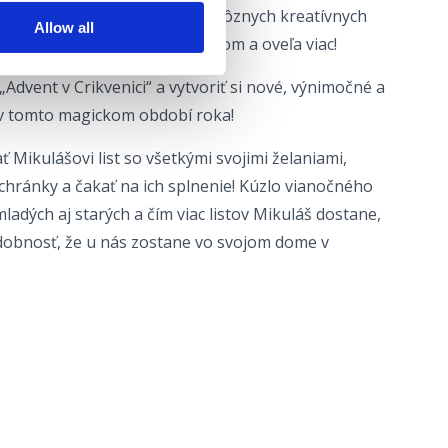
gramu, školy korčuľovania, rôznych kreatívnych
Allow all
stáv, jazdy Mikulášovým vláčikom a oveľa viac!
„Advent v Crikvenici“ a vytvoriť si nové, výnimočné a
 v tomto magickom období roka!
ť Mikulášovi list so všetkými svojimi želaniami,
chránky a čakať na ich splnenie! Kúzlo vianočného
ladých aj starých a čím viac listov Mikuláš dostane,
dobnosť, že u nás zostane vo svojom dome v