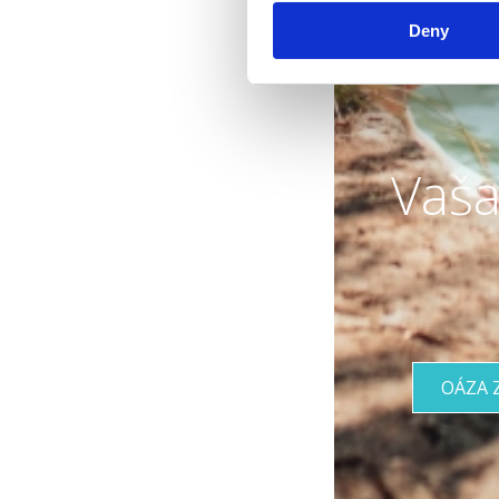
Deny
Vaša
OÁZA 