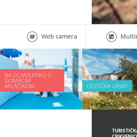
Web camera
Multi
NA DOVOLENKU S
DOMÁCIM
MILÁČIKOM
CESTIČKA LÁSKY
SERVICE INFORMATION
TURISTIČK
CRIKVENIC