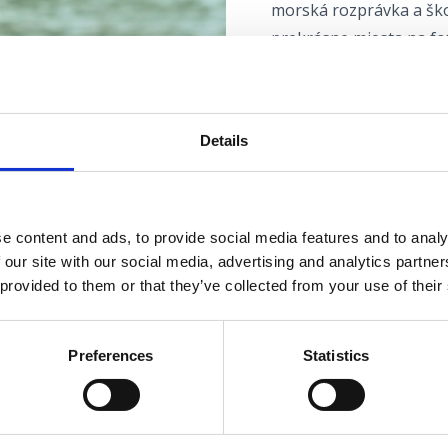
morská rozprávka a škol
prekrásne miesta na fo
Počas „Adventu v Crikve
sa slávnostná atmosféra 
Adventné programy sa k
Details
na Preradovićovej u
zábavnými programa
na Námestí Stjepan
e content and ads, to provide social media features and to analy
klzisku Ice Sea Fair
 our site with our social media, advertising and analytics partn
v Santovom lese, k
 provided to them or that they’ve collected from your use of their
do skutočnej sviato
ozdobených vianoč
na iných miestach, a
Preferences
Statistics
advent v Crikvenici
Všetci návštevníci, od 
adventného ducha pro