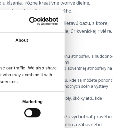
u kĺzania, rôzne kreatívne tvorivé dielne,
tografovanie a ešte mnoho iného.
nici“ sa mesto premení na trblietavú oázu, z ktorej
a vianočná radosť šíria po celej Crikvenickej riviére.
onajú priamo pri mori:
About
lici, kde si môžete vychutnať uvoľnenú atmosféru s hudobno-
mi a slávnostným jedlom a nápojmi
a Radića, kde sa môžete ponoriť do adventnej atmosféry na
se our traffic. We also share
y Tale a navštíviť Santov domček
ers who may combine it with
torý sa nachádza v Adventnom parku, kde sa môžete ponoriť
 services.
čnej rozprávky plnej kreatívnych vianočných scén a výstavy
ných stromčekov
ko sú múzeum, galéria, knižnica, školy, škôlky atď., kde
Marketing
 odhaľuje svoju umeleckú stránku
najmenších po najstarších, si môžu vychutnať pravého
stredníctvom pestrého hudobného a zábavného