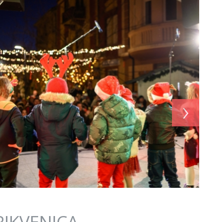
›
RIKVENICA