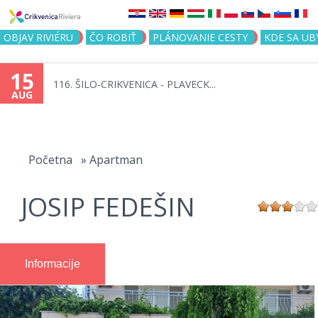
Jump to navigation
OBJAV RIVIÉRU
ČO ROBIŤ
PLÁNOVANIE CESTY
KDE SA UB
15
116. ŠILO-CRIKVENICA - PLAVECK...
AUG
You
are
Početna
»
Apartman
here
JOSIP FEDEŠIN
Informacije