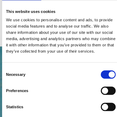
Celkový počet lôžok:
2
Dodatočne:
Klíma
Parkovisko
This website uses cookies
Bazén, jacuzzi
SAT TV
We use cookies to personalise content and ads, to provide
Domáci miláčikovia
social media features and to analyse our traffic. We also
Priključak za internet
share information about your use of our site with our social
media, advertising and analytics partners who may combine
it with other information that you’ve provided to them or that
they’ve collected from your use of their services.
Consent
Necessary
Selection
Preferences
Statistics