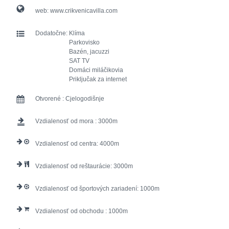
web:
www.crikvenicavilla.com
Dodatočne:
Klíma
Parkovisko
Bazén, jacuzzi
SAT TV
Domáci miláčikovia
Priključak za internet
Otvorené :
Cjelogodišnje
Vzdialenosť od mora :
3000
Vzdialenosť od centra:
4000
Vzdialenosť od reštaurácie:
3000
Vzdialenosť od športových zariadení:
1000
Vzdialenosť od obchodu :
1000