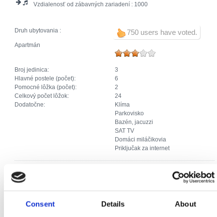
Vzdialenosť od zábavných zariadení :
1000
Druh ubytovania :
750 users have voted.
Apartmán
Broj jedinica:
3
Hlavné postele (počet):
6
Pomocné lôžka (počet):
2
Celkový počet lôžok:
24
Dodatočne:
Klíma
Parkovisko
Bazén, jacuzzi
SAT TV
Domáci miláčikovia
Priključak za internet
Apartmán
Broj jedinica:
1
Consent
Details
About
Hlavné postele (počet):
2