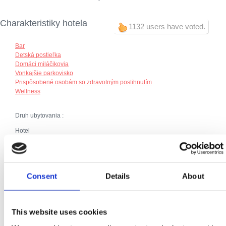
Charakteristiky hotela
1132 users have voted.
Bar
Detská postieľka
Domáci miláčikovia
Vonkajšie parkovisko
Prispôsobené osobám so zdravotným postihnutím
Wellness
Druh ubytovania :
Hotel
Dodatočne:
Raňajky
Klíma
Parkovisko
Consent
Details
About
Ohrievanie
Telefónna prípojka
SAT TV
Priključak za internet
This website uses cookies