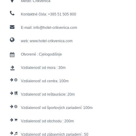
Mesto:
Crikvenica
Kontaktné čísla:
+385 51 505 800
E-mail:
info@hotel-crikvenica.com
web:
www.hotel-crikvenica.com
Otvorené :
Cjelogodišnje
Vzdialenosť od mora :
30
Vzdialenosť od centra:
100
Vzdialenosť od reštaurácie:
20
Vzdialenosť od športových zariadení:
100
Vzdialenosť od obchodu :
200
Vzdialenosť od zábavných zariadení :
50