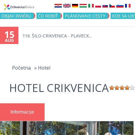
Jump to navigation
OBJAV RIVIÉRU
ČO ROBIŤ
PLÁNOVANIE CESTY
KDE SA UB
15
116. ŠILO-CRIKVENICA - PLAVECK...
AUG
You
are
Početna
»
Hotel
here
HOTEL CRIKVENICA
Informacije