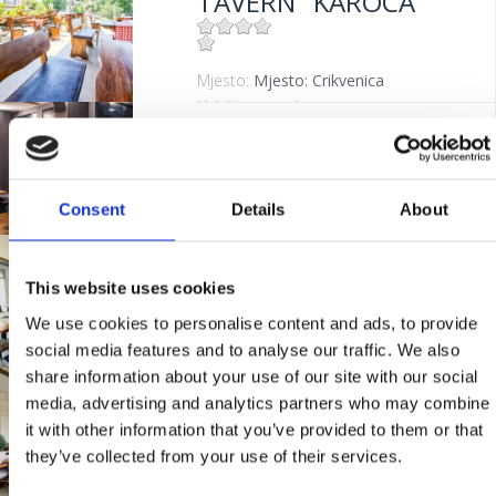
TAVERN "KAROCA"
Mjesto:
Mjesto: Crikvenica
Udaljenost od mora:
400 m
TAVERNE
"PANDORA"
Consent
Details
About
Mjesto:
Mjesto: Crikvenica
BISTRO "MIKA"
This website uses cookies
We use cookies to personalise content and ads, to provide
Mjesto:
Mjesto: Crikvenica
social media features and to analyse our traffic. We also
Udaljenost od mora:
400 m
share information about your use of our site with our social
RESTORAN "FERAL"
media, advertising and analytics partners who may combine
it with other information that you’ve provided to them or that
they’ve collected from your use of their services.
Mjesto:
Mjesto: Jadranovo