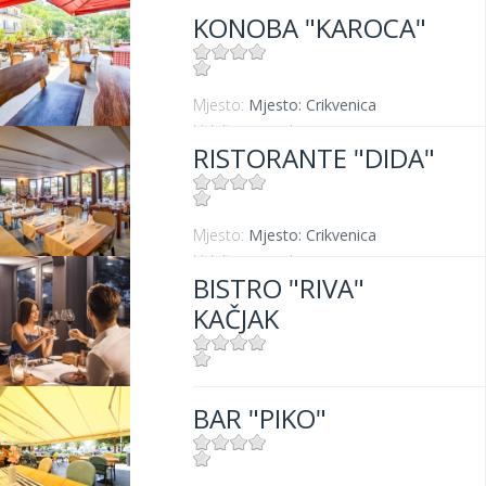
KONOBA "KAROCA"
Mjesto:
Mjesto: Crikvenica
Udaljenost od mora:
400 m
RISTORANTE "DIDA"
Mjesto:
Mjesto: Crikvenica
Udaljenost od mora:
50 m
BISTRO "RIVA"
KAČJAK
Mjesto:
Mjesto: Dramalj
BAR "PIKO"
Udaljenost od mora:
10 m