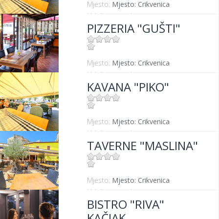
Mjesto:
Mjesto: Crikvenica
Udaljenost od mora:
20 m
PIZZERIA "GUŠTI"
Mjesto:
Mjesto: Crikvenica
Udaljenost od mora:
300 m
KAVANA "PIKO"
Mjesto:
Mjesto: Crikvenica
Udaljenost od mora:
20 m
TAVERNE "MASLINA"
Mjesto:
Mjesto: Crikvenica
Udaljenost od mora:
100 m
BISTRO "RIVA"
KAČJAK