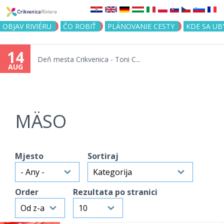
Jump to navigation
OBJAV RIVIÉRU
ČO ROBIŤ
PLÁNOVANIE CESTY
KDE SA UB
14
Deň mesta Crikvenica - Toni C...
AUG
MÄSO
Mjesto
Sortiraj
Order
Rezultata po stranici