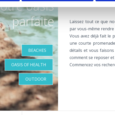
otre oasis
parfaite
Laissez tout ce que n
par vous-même rendre in
Vous avez déjà fait le 
une courte promenade
BEACHES
détails et vous faisons
comment se reposer et 
OASIS OF HEALTH
Commencez vos recherch
OUTDOOR