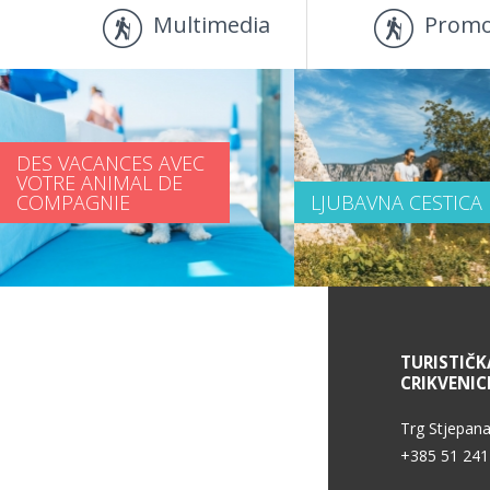
Multimedia
Promo
DES VACANCES AVEC
VOTRE ANIMAL DE
COMPAGNIE
LJUBAVNA CESTICA
DES INFORMATIONS DE SERVICE
TURISTIČK
CRIKVENIC
Trg Stjepana
+385 51 241