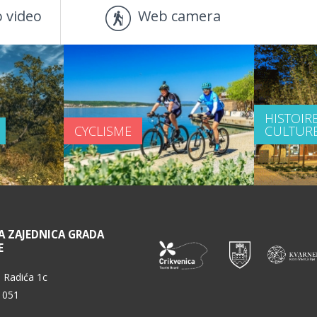
 video
Web camera
HISTOIRE
CYCLISME
CULTUR
A ZAJEDNICA GRADA
E
 Radića 1c
 051