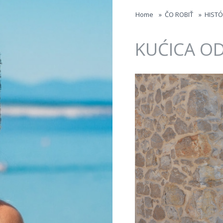
Jump to navigation
Home
»
ČO ROBIŤ
»
HISTÓ
KUĆICA OD