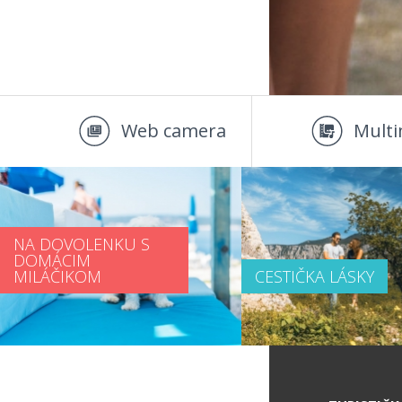
Web camera
Multi
NA DOVOLENKU S
DOMÁCIM
MILÁČIKOM
CESTIČKA LÁSKY