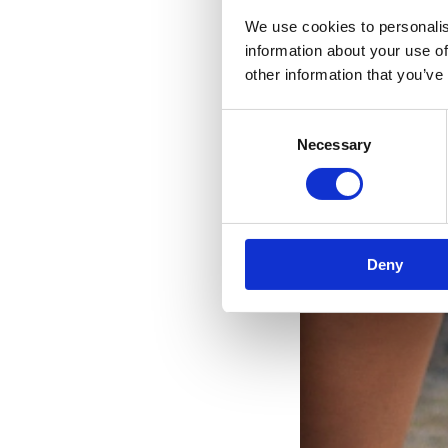
We use cookies to personalis
information about your use of
other information that you’ve
Consent
Necessary
Selection
Deny