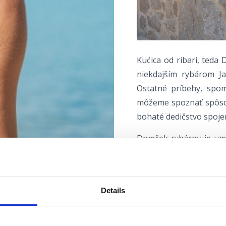
Kućica od ribari, teda 
niekdajším rybárom Ja
Ostatné príbehy, spo
môžeme spoznať spôsob
bohaté dedičstvo spoj
Domček rybárov je umi
celé stáročia lovili tu
pre potreby lovu na tu
nájomník tunery (pozor
Details
historických lokalít 
prímorí a Kvarnere, kt
rybárstva tejto oblasti 