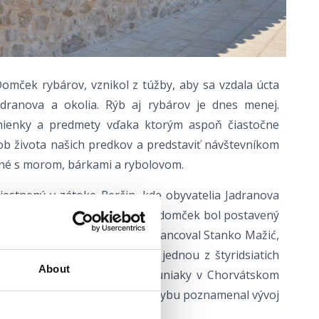
Domček rybárov, vznikol z túžby, aby sa vzdala úcta
dranova a okolia. Rýb aj rybárov je dnes menej.
mienky a predmety vďaka ktorým aspoň čiastočne
 života našich predkov a predstaviť návštevníkom
ené s morom, bárkami a rybolovom.
estnený v zátoke Perčin, kde obyvatelia Jadranova
niakov a hádzali siete. Rybársky domček bol postavený
niaky v roku 1878 a stavbu financoval Stanko Mažić,
ovacej veže). Celá zátoka je jednou z štyridsiatich
About
jedinečného spôsobu lovu na tuniaky v Chorvátskom
orý popri rybolove na drobnú rybu poznamenal vývoj
Jadranu.