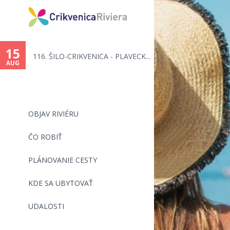
You
are
15
116. ŠILO-CRIKVENICA - PLAVECK...
here
AUG
OBJAV RIVIÉRU
ČO ROBIŤ
PLÁNOVANIE CESTY
KDE SA UBYTOVAŤ
UDALOSTI