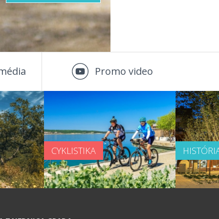
média
Promo video
CYKLISTIKA
HISTÓRI