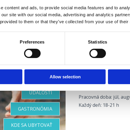
e content and ads, to provide social media features and to analy
 our site with our social media, advertising and analytics partn
Pre Vašu
 provided to them or that they’ve collected from your use of their
KUĆICA OD RIBARI
Zátoka Perčin, Jadran
dokonalú
Preferences
Statistics
Info:
Múzeum mesta Crikven
dovolenku
Petra Preradovića 1, Cr
+385 51 781 000
mgc@mgc.hr
Allow selection
www.mgc.hr
UDALOSTI
Pracovná doba: júl, aug
Každý deň: 18-21 h
GASTRONÓMIA
KDE SA UBYTOVAŤ