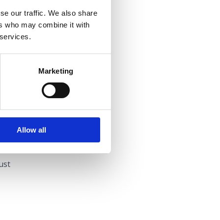
se our traffic. We also share
ers who may combine it with
 services.
ovo
Marketing
ica
ikvenica
Allow all
ust