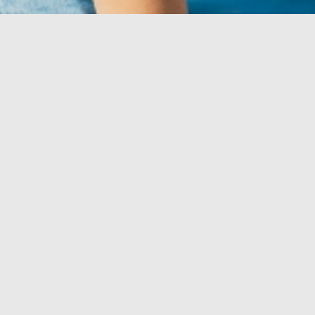
Pre Vašu
dokonalú
dovolenku