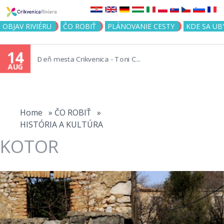
Jump to navigation
OBJAV RIVIÉRU
ČO ROBIŤ
PLÁNOVANIE CESTY
KDE SA UB
14
Deň mesta Crikvenica - Toni C...
AUG
You
are
Home
»
ČO ROBIŤ
»
HISTÓRIA A KULTÚRA
here
KOTOR