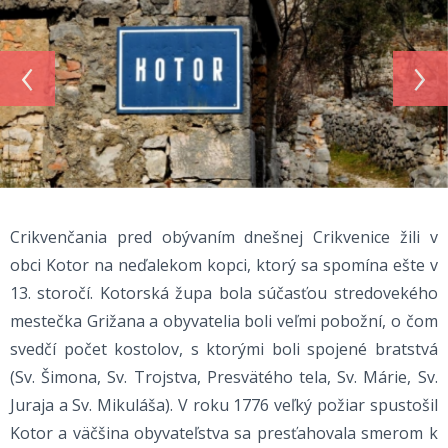
‹
›
Crikvenčania pred obývaním dnešnej Crikvenice žili v
obci Kotor na neďalekom kopci, ktorý sa spomína ešte v
13. storočí. Kotorská župa bola súčasťou stredovekého
mestečka Grižana a obyvatelia boli veľmi pobožní, o čom
svedčí počet kostolov, s ktorými boli spojené bratstvá
(Sv. Šimona, Sv. Trojstva, Presvätého tela, Sv. Márie, Sv.
Juraja a Sv. Mikuláša). V roku 1776 veľký požiar spustošil
Kotor a väčšina obyvateľstva sa presťahovala smerom k