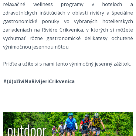
relaxačné wellness programy v hoteloch a
zdravotníckych inštitúciách v oblasti riviéry a špeciálne
gastronomické ponuky vo vybraných hotelierskych
zariadeniach na Riviére Crikvenica, v ktorých si môžete
vychutnať rôzne gastronomické delikatesy ochutené
výnimočnou jesennou nôtou.
Príďte a užite si s nami tento výnimočný jesenný zážitok.
#(d)oživiNaRivijeriCrikvenica