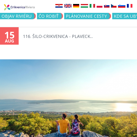
Jump to navigation
OBJAV RIVIÉRU
ČO ROBIŤ
PLÁNOVANIE CESTY
KDE SA UB
15
116. ŠILO-CRIKVENICA - PLAVECK...
AUG