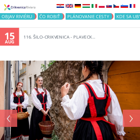
Jump to navigation
OBJAV RIVIÉRU
ČO ROBIŤ
PLÁNOVANIE CESTY
KDE SA UB
15
116. ŠILO-CRIKVENICA - PLAVECK...
AUG
‹
›