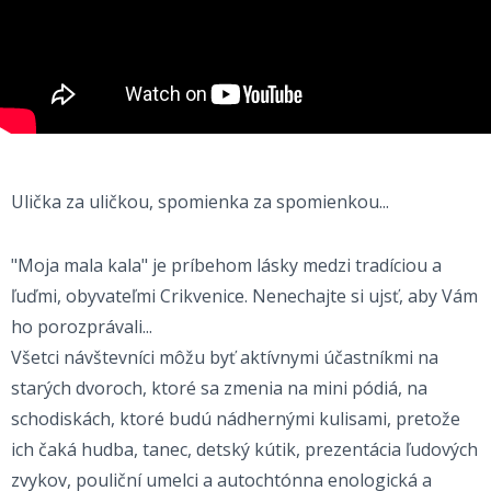
Ulička za uličkou, spomienka za spomienkou...
"Moja mala kala" je príbehom lásky medzi tradíciou a
ľuďmi, obyvateľmi Crikvenice. Nenechajte si ujsť, aby Vám
ho porozprávali...
Všetci návštevníci môžu byť aktívnymi účastníkmi na
starých dvoroch, ktoré sa zmenia na mini pódiá, na
schodiskách, ktoré budú nádhernými kulisami, pretože
ich čaká hudba, tanec, detský kútik, prezentácia ľudových
zvykov, pouliční umelci a autochtónna enologická a