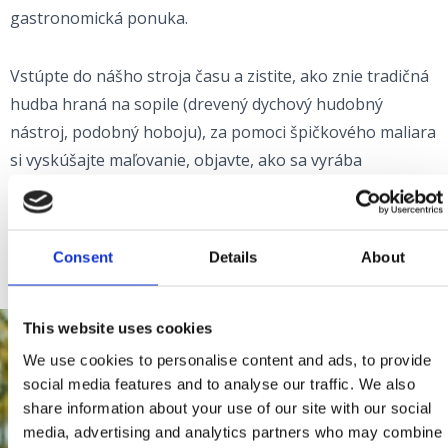
gastronomická ponuka.
Vstúpte do nášho stroja času a zistite, ako znie tradičná
hudba hraná na sopile (drevený dychový hudobný
nástroj, podobný hoboju), za pomoci špičkového maliara
si vyskúšajte maľovanie, objavte, ako sa vyrába
vavrínový veniec a ochutnajte jedlo, ktoré si môžete
vychutnať len u nás - crkveniške rupice, samozrejme, v
kombinácii s kvapkou miestneho vína.
Consent
Details
About
This website uses cookies
We use cookies to personalise content and ads, to provide
social media features and to analyse our traffic. We also
share information about your use of our site with our social
media, advertising and analytics partners who may combine