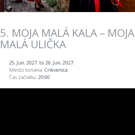
5. MOJA MALÁ KALA – MOJA
MALÁ ULIČKA
25. Jun. 2027.
to
26. Jun. 2027.
Miesto konania:
Crikvenica
Čas začiatku:
20:00