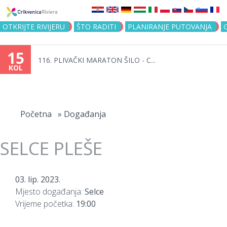
Jump to navigation
OTKRIJTE RIVIJERU
ŠTO RADITI
PLANIRANJE PUTOVANJA
15
116. PLIVAČKI MARATON ŠILO - C...
KOL
Vi
ste
Početna
»
Događanja
ovdje
SELCE PLEŠE
03. lip. 2023.
Mjesto događanja:
Selce
Vrijeme početka:
19:00