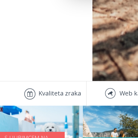
Kvaliteta zraka
Web k
S LJUBIMCEM NA