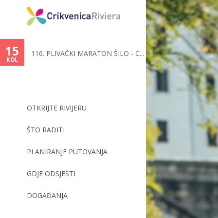
Vi
ste
15
116. PLIVAČKI MARATON ŠILO - C...
ovdje
KOL
OTKRIJTE RIVIJERU
ŠTO RADITI
PLANIRANJE PUTOVANJA
GDJE ODSJESTI
DOGAĐANJA