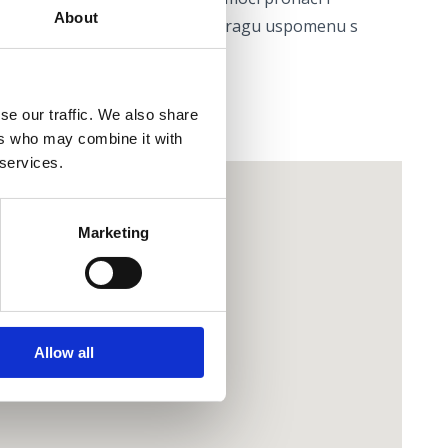
About
kotvorine, idealni za poklon ili dragu uspomenu s
se our traffic. We also share
ers who may combine it with
 services.
Marketing
Allow all