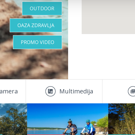
OUTDOOR
OAZA ZDRAVLJA
PROMO VIDEO
amera
Multimedija