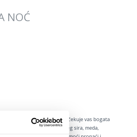
A NOĆ
t će još ljepša i zanimljivija. Očekuje vas bogata
aćih proizvoda, poput domaćeg sira, meda,
a. Na nekima od štandova će se moći pronaći i