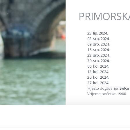
PRIMORSK
25. lip. 2024.
02. srp. 2024.
09. srp. 2024.
16. srp. 2024.
23. srp. 2024.
30. srp. 2024.
06. kol. 2024.
13. kol. 2024.
20. kol. 2024.
27. kol. 2024.
Mjesto događanja:
Selce
Vrijeme početka:
19:00
Šetnja centrom mjesta bi
ponuda prirodnih i dom
džemova, rakije i liker