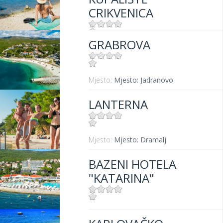
CRIKVENICA
GRABROVA
Mjesto:
Mjesto: Crikvenica
Mjesto:
Mjesto: Jadranovo
LANTERNA
Mjesto:
Mjesto: Dramalj
BAZENI HOTELA
"KATARINA"
Mjesto:
Mjesto: Selce