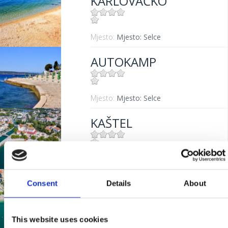
KARLOVAČKO
Mjesto:
Mjesto: Selce
AUTOKAMP
Mjesto:
Mjesto: Selce
KAŠTEL
Mjesto:
Mjesto: Crikvenica
BALUSTRADA
Consent
Details
About
This website uses cookies
Mjesto:
Mjesto: Crikvenica