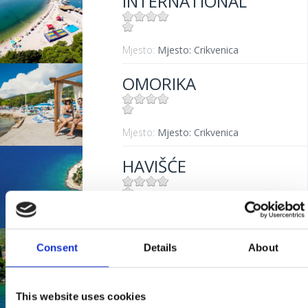
INTERNATIONAL
Mjesto:
Mjesto: Crikvenica
OMORIKA
Mjesto:
Mjesto: Crikvenica
HAVIŠĆE
Mjesto:
Mjesto: Jadranovo
VALI
Consent
Details
About
This website uses cookies
Mjesto:
Mjesto: Dramalj