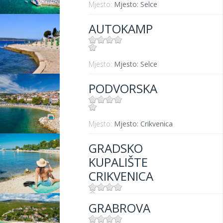
Mjesto:
Mjesto: Selce
AUTOKAMP
Mjesto:
Mjesto: Selce
PODVORSKA
Mjesto:
Mjesto: Crikvenica
GRADSKO
KUPALIŠTE
CRIKVENICA
GRABROVA
Mjesto:
Mjesto: Crikvenica