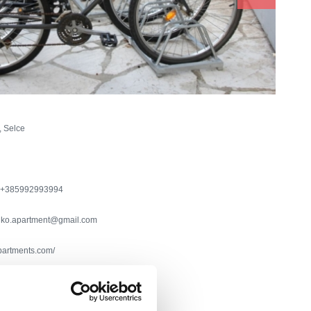
, Selce
+385992993994
jko.apartment@gmail.com
apartments.com/
tizzatore
aldamento
ciamento telefonico