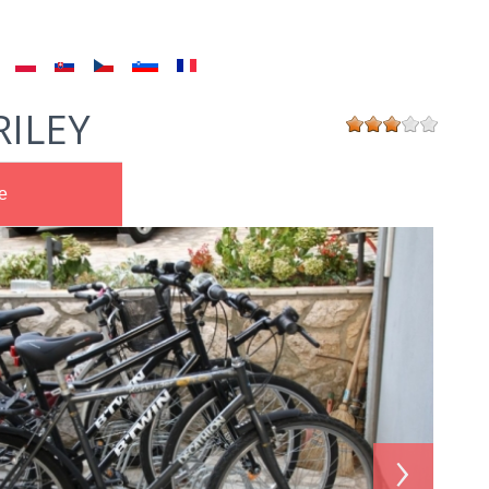
RILEY
e
›