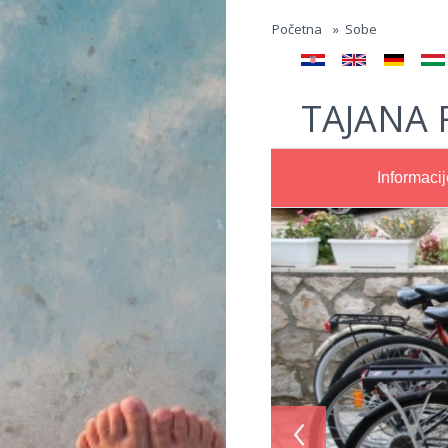
Jump to navigation
Početna
»
Sobe
TAJANA 
Informacij
‹