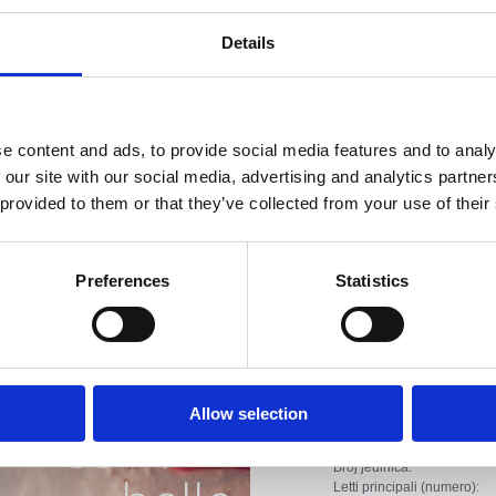
TV vi
Inter
Details
Distanza dal mare :
Distanza dal centro
e content and ads, to provide social media features and to analy
Distanza dal ristora
 our site with our social media, advertising and analytics partn
 provided to them or that they’ve collected from your use of their
Distanza dai servizi 
Distanza dal negozi
Preferences
Statistics
Distanza dai servizi
iera con le
Tipo di alloggio :
piagge più
Camera
Allow selection
Broj jedinica:
Letti principali (numero):