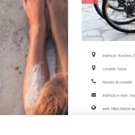
Indirizzo:
Knežina 2
Località:
Selce
Numeri di contatto :
Indirizzo e-mail :
bo
web:
https://selce-
Supplementi :
Clima
Risc
Allac