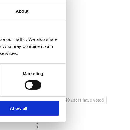
a cavo/satellite
net
About
80
:
500
se our traffic. We also share
nte:
60
ers who may combine it with
 services.
sportivi:
100
o :
500
Marketing
 d'intrattenimento :
100
40 users have voted.
Allow all
1
2