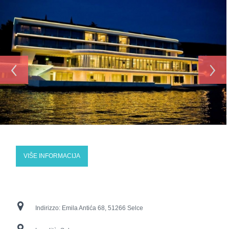
‹
›
VIŠE INFORMACIJA
Indirizzo:
Emila Antića 68, 51266 Selce