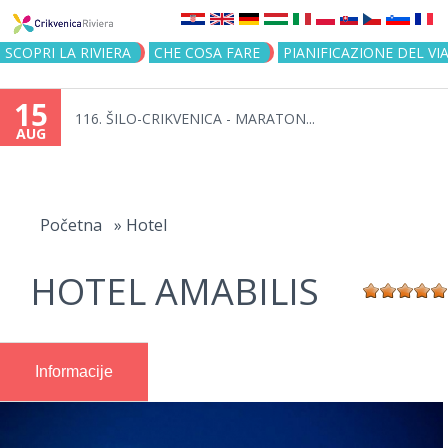
Jump to navigation
SCOPRI LA RIVIERA
CHE COSA FARE
PIANIFICAZIONE DEL VI
15
116. ŠILO-CRIKVENICA - MARATON...
AUG
You
are
Početna
»
Hotel
here
HOTEL AMABILIS
Informacije