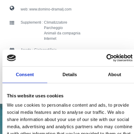
web:
www.domino-dramalj.com
Supplementi :
Climatizzatore
Parcheggio
Animali da compagnia
Internet
Aperto :
Cjelogodišnje
Distanza dal mare :
100
Consent
Details
About
Distanza dal centro:
20
106 users have voted.
This website uses cookies
We use cookies to personalise content and ads, to provide
social media features and to analyse our traffic. We also
share information about your use of our site with our social
media, advertising and analytics partners who may combine
it with other information that you’ve provided to them or that