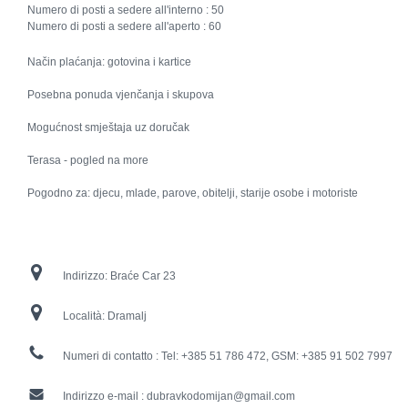
Numero di posti a sedere all'interno :
50
Numero di posti a sedere all'aperto :
60
Način plaćanja: gotovina i kartice
Posebna ponuda vjenčanja i skupova
Mogućnost smještaja uz doručak
Terasa - pogled na more
Pogodno za: djecu, mlade, parove, obitelji, starije osobe i motoriste
Indirizzo:
Braće Car 23
Località:
Dramalj
Numeri di contatto :
Tel: +385 51 786 472, GSM: +385 91 502 7997
Indirizzo e-mail :
dubravkodomijan@gmail.com