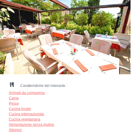
Caratteristiche del ristorante :
Animali da compagnia
Carne
Pesce
Cucina locale
Cucina internazionale
Cucina vegetariana
Alimentazione senza glutine
Allergici