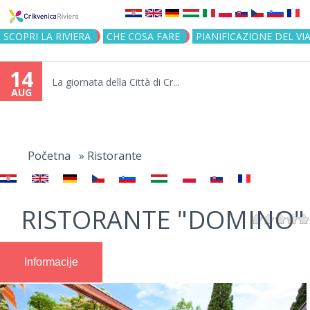
Jump to navigation
SCOPRI LA RIVIERA
CHE COSA FARE
PIANIFICAZIONE DEL VI
14
La giornata della Città di Cr...
AUG
You
are
Početna
»
Ristorante
here
RISTORANTE "DOMINO"
Informacije