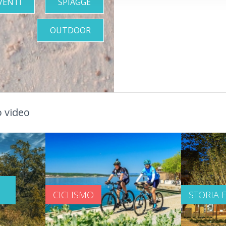
VENTI
SPIAGGE
OUTDOOR
 video
CICLISMO
STORIA 