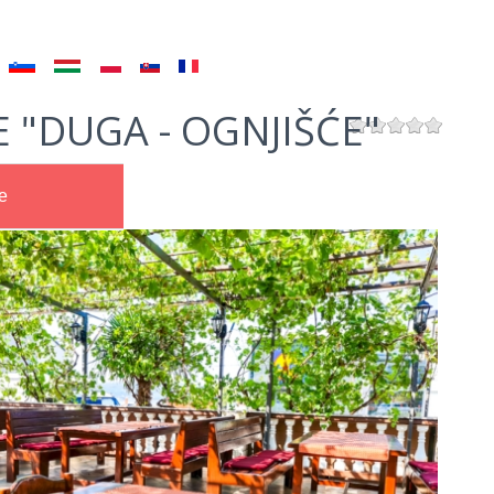
 "DUGA - OGNJIŠĆE"
e