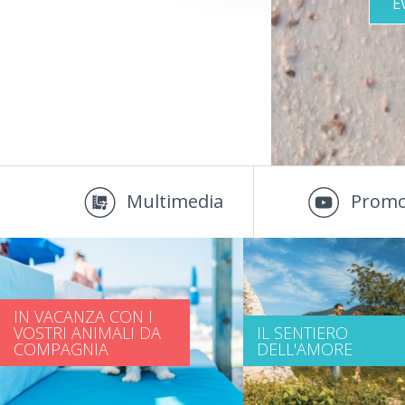
E
Multimedia
Promo
IN VACANZA CON I
VOSTRI ANIMALI DA
IL SENTIERO
COMPAGNIA
DELL'AMORE