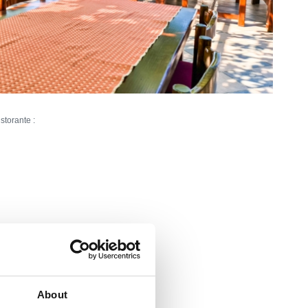
istorante :
l'interno :
100
l'aperto :
70
artica
About