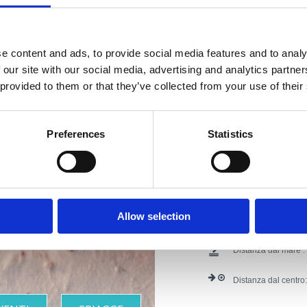
Mogućnost organiziranja sv
Pogodno za: djecu, mlade, p
e content and ads, to provide social media features and to analy
 our site with our social media, advertising and analytics partn
Indirizzo:
Kralja To
 provided to them or that they’ve collected from your use of their
Località:
Crikvenica
iera con le
Preferences
Statistics
Numeri di contatto :
Supplementi :
Parc
piagge più
Anim
Inter
belle
Allow selection
Altri servizi :
dostav
Distanza dal mare :
Distanza dal centro