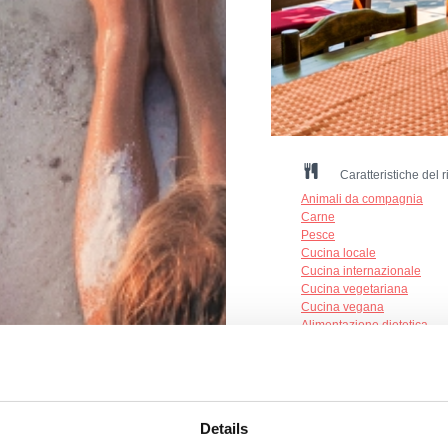
Caratteristiche del r
Animali da compagnia
Carne
Pesce
Cucina locale
Cucina internazionale
Cucina vegetariana
Cucina vegana
Alimentazione dietetica
Numero di posti a sedere al
Numero di posti a sedere al
Način plaćanja: gotovina, k
Details
Terasa - pogled more