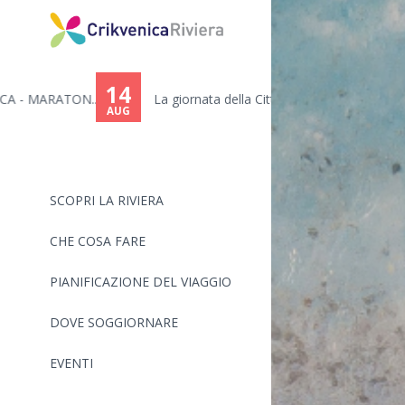
You
are
14
.
La giornata della Città di Cr...
here
AUG
SCOPRI LA RIVIERA
CHE COSA FARE
PIANIFICAZIONE DEL VIAGGIO
DOVE SOGGIORNARE
EVENTI