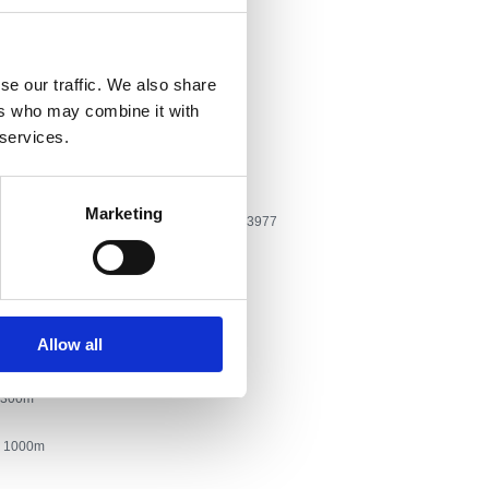
edbenih i sličnih svečanosti
arove, obitelji i starije osobe
se our traffic. We also share
ers who may combine it with
mislava 142
 services.
Marketing
Tel: +385 51 785 522, GSM: +385 91 240 3977
heggio
ali da compagnia
net
Allow all
a
300
:
1000