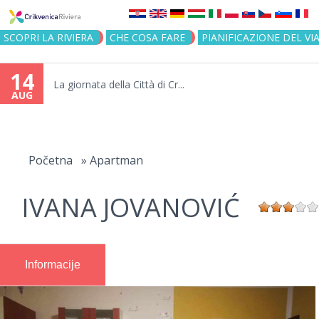
Jump to navigation
SCOPRI LA RIVIERA
CHE COSA FARE
PIANIFICAZIONE DEL VI
14
La giornata della Città di Cr...
AUG
You
are
Početna
»
Apartman
here
IVANA JOVANOVIĆ
Informacije