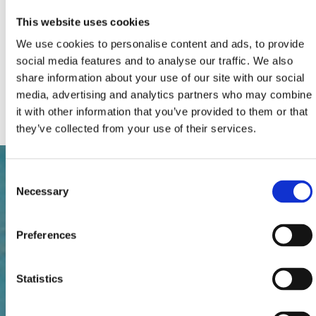
Numero totale di letti:
2
This website uses cookies
Supplementi:
Climatizzatore
Parcheggio
We use cookies to personalise content and ads, to provide
Riscaldamento
TV via cavo/satellite
social media features and to analyse our traffic. We also
Lavatrice
share information about your use of our site with our social
Animali da compagnia
media, advertising and analytics partners who may combine
Internet
it with other information that you’ve provided to them or that
they’ve collected from your use of their services.
Consent
Necessary
Selection
Preferences
Statistics