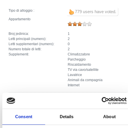
Tipo di alloggio :
779 users have voted.
Appartamento
Broj jedinica:
1
Letti principali (numero):
2
Letti supplementari (numero):
0
Numero totale di letti:
2
Supplementi:
Climatizzatore
Parcheggio
Riscaldamento
TV via cavo/satellite
Lavatrice
Animali da compagnia
Internet
Monolocale - studio
Broj jedinica:
1
Consent
Details
About
Letti principali (numero):
2
Letti supplementari (numero):
0