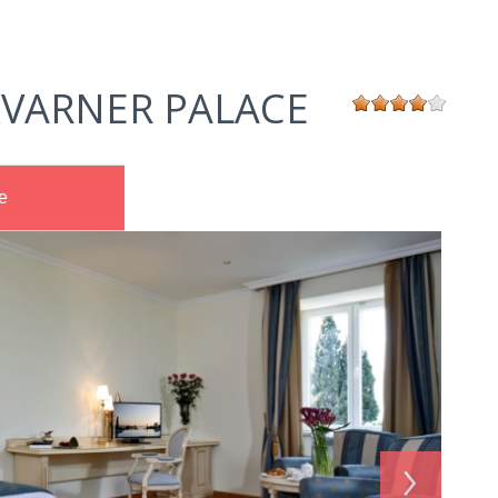
KVARNER PALACE
e
›