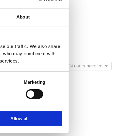
lace.info
About
100
se our traffic. We also share
:
1500
ers who may combine it with
 services.
el
1204 users have voted.
Marketing
Allow all