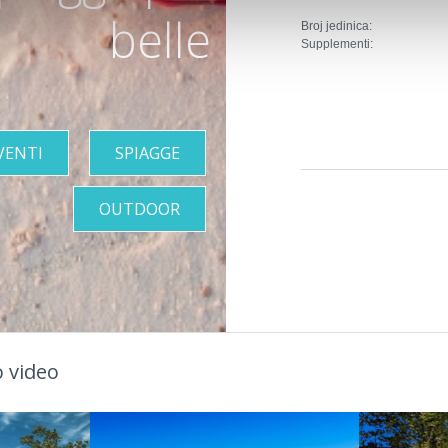
belle
Broj jedinica:
Supplementi:
VENTI
SPIAGGE
OUTDOOR
 video