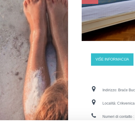
VIŠE INFORMACIJA
Indirizzo:
Braće Buc
Località:
Crikvenica
Numeri di contatto :
Indirizzo e-mail :
ho