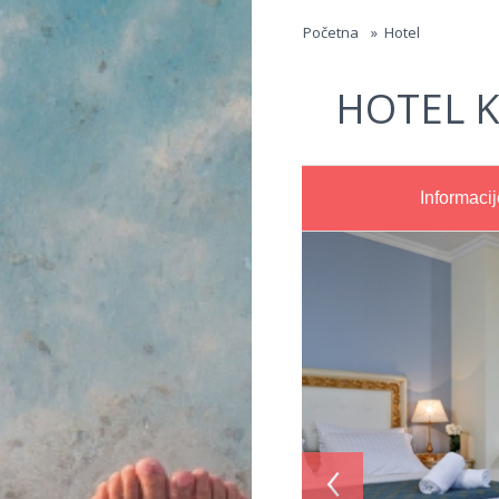
Jump to navigation
Početna
»
Hotel
HOTEL 
Informacij
‹