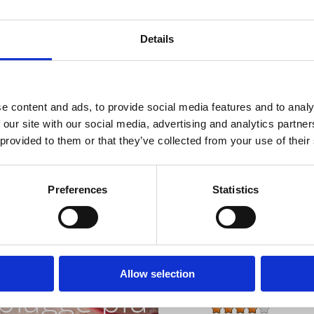
web:
www.kvarnerpa
Details
Aperto :
Sezonsko
Distanza dal mare :
e content and ads, to provide social media features and to analy
Distanza dal centro
 our site with our social media, advertising and analytics partn
 provided to them or that they’ve collected from your use of their
Caratteristiche dell'hot
Bar
Preferences
Statistics
Piscina all'estern
Piscina coperta
Lettino
Parcheggio all'aperto
iera con le
Wellness
Allow selection
Tipo di alloggio :
piagge più