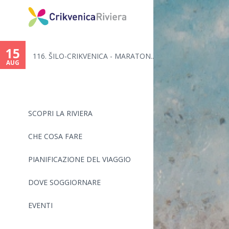
You
are
15
..
116. ŠILO-CRIKVENICA - MARATON...
here
AUG
SCOPRI LA RIVIERA
CHE COSA FARE
PIANIFICAZIONE DEL VIAGGIO
DOVE SOGGIORNARE
EVENTI