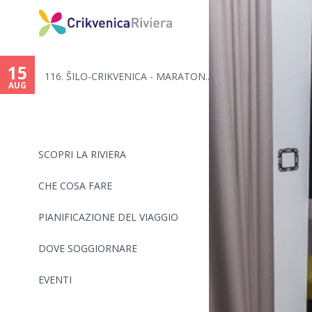
You
are
15
116. ŠILO-CRIKVENICA - MARATON...
here
AUG
SCOPRI LA RIVIERA
CHE COSA FARE
PIANIFICAZIONE DEL VIAGGIO
DOVE SOGGIORNARE
EVENTI