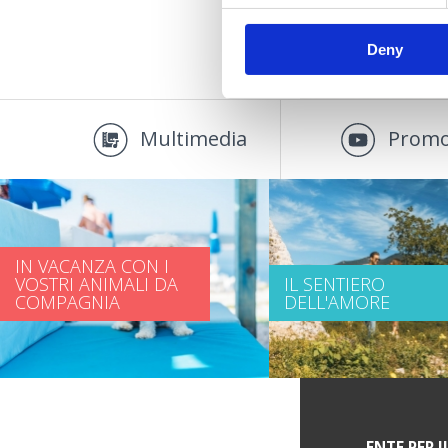
Deny
Multimedia
Promo
IN VACANZA CON I
VOSTRI ANIMALI DA
IL SENTIERO
COMPAGNIA
DELL'AMORE
INFORMAZIONI DI SERVIZIO
ENTE PER I