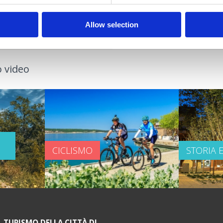
Allow selection
 video
CICLISMO
STORIA 
L TURISMO DELLA CITTÀ DI