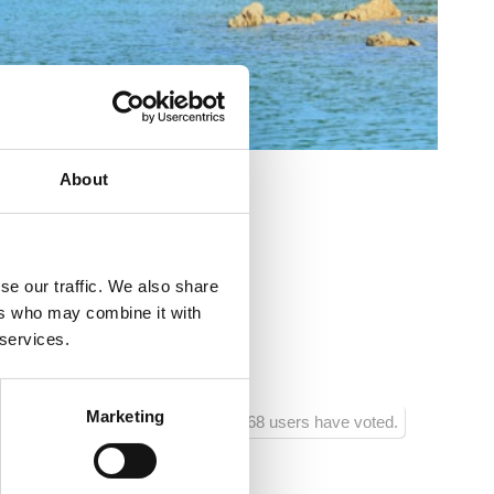
About
a spiaggia :
se our traffic. We also share
ers who may combine it with
 services.
ali da compagnia
Marketing
968 users have voted.