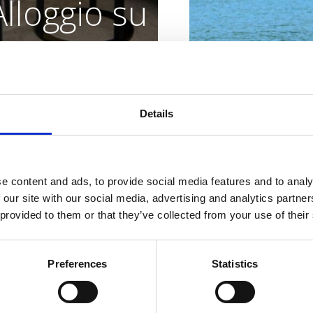
Alloggio su
ura per le
vostre
Details
esigenze
Caratteristiche dell
Ciottoli
Indirizzo:
Obala
e content and ads, to provide social media features and to analy
Località:
Jadranovo
 our site with our social media, advertising and analytics partn
 provided to them or that they’ve collected from your use of their
DOVE SOGGIORNARE
Supplementi :
Anim
Adatto a :
OUTDOOR
Preferences
Statistics
coppie
OASI DELLA SALUTE