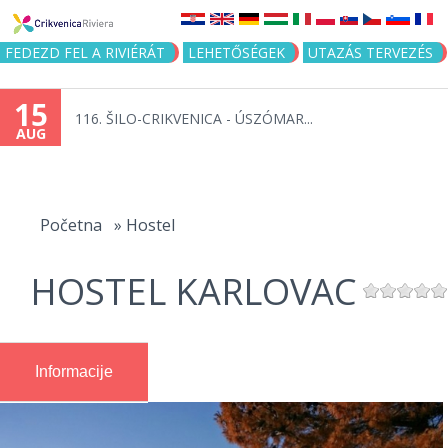
Jump to navigation
FEDEZD FEL A RIVIÉRÁT
LEHETŐSÉGEK
UTAZÁS TERVEZÉS
15
116. ŠILO-CRIKVENICA - ÚSZÓMAR...
AUG
You
are
Početna
»
Hostel
here
HOSTEL KARLOVAC
Informacije