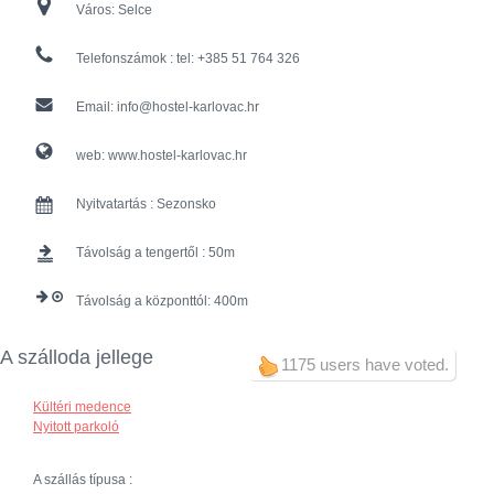
Város:
Selce
Telefonszámok :
tel: +385 51 764 326
Email:
info@hostel-karlovac.hr
web:
www.hostel-karlovac.hr
Nyitvatartás :
Sezonsko
Távolság a tengertől :
50
Távolság a központtól:
400
A szálloda jellege
1175 users have voted.
Kültéri medence
Nyitott parkoló
A szállás típusa :