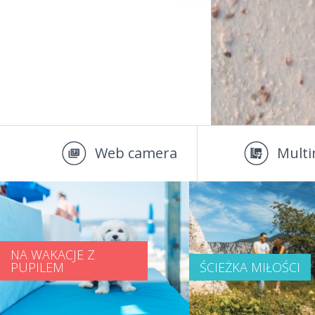
Web camera
Multi
NA WAKACJE Z
PUPILEM
ŚCIEŻKA MIŁOŚCI