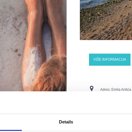
VIŠE INFORMACIJA
Adres:
Emila Antića
Miejscowość:
Selce
Numery kontaktowe
Details
E-mail:
info@hostel