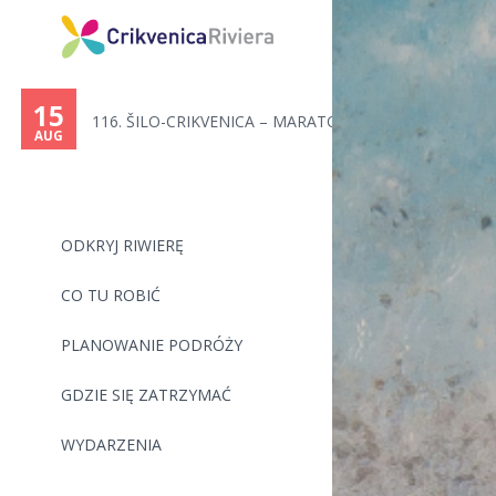
You
are
15
116. ŠILO-CRIKVENICA – MARATON...
here
AUG
ODKRYJ RIWIERĘ
CO TU ROBIĆ
PLANOWANIE PODRÓŻY
GDZIE SIĘ ZATRZYMAĆ
WYDARZENIA