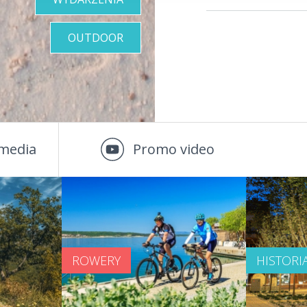
OUTDOOR
media
Promo video
ROWERY
HISTORI