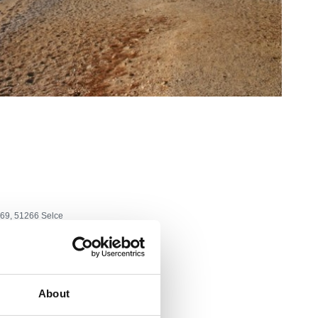
 69, 51266 Selce
:
tel: +385 51 764 326
About
-karlovac.hr