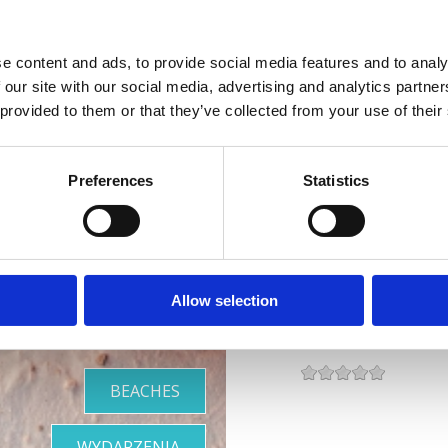
web:
www.hostel-ka
e content and ads, to provide social media features and to analy
Czynne :
Sezonsko
 our site with our social media, advertising and analytics partn
 provided to them or that they’ve collected from your use of their
Odległość od morza
Riwiera z
Odległość od centr
Preferences
Statistics
piękniejszy
Wyróżniki hotelu
mi plażami
Basen odkryty
Parking zewnętrzny
Allow selection
Rodzaj zakwaterowania :
BEACHES
WYDARZENIA