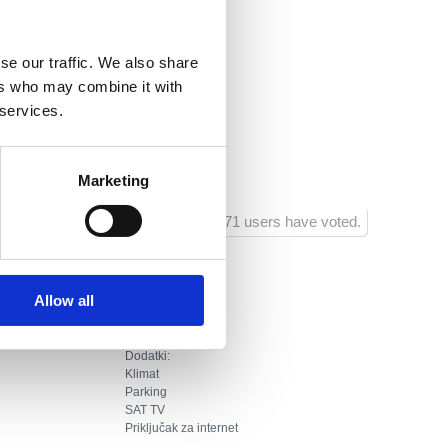
rlovac.hr
se our traffic. We also share
ers who may combine it with
 services.
 :
50
um:
400
Marketing
1171 users have voted.
Allow all
Dodatki:
Klimat
Parking
SAT TV
Priključak za internet