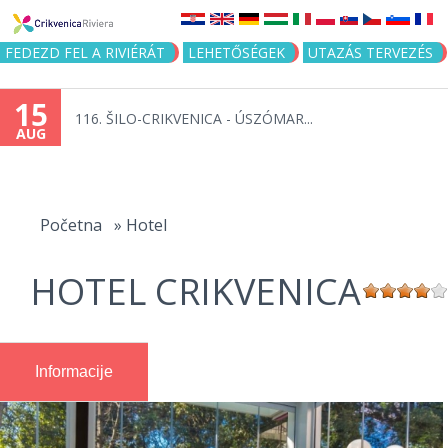
Jump to navigation
FEDEZD FEL A RIVIÉRÁT
LEHETŐSÉGEK
UTAZÁS TERVEZÉS
15
116. ŠILO-CRIKVENICA - ÚSZÓMAR...
AUG
You
are
Početna
»
Hotel
here
HOTEL CRIKVENICA
Informacije