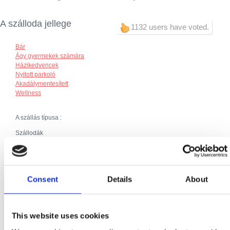
A szálloda jellege
1132 users have voted.
Bár
Ágy gyermekek számára
Házikedvencek
Nyitott parkoló
Akadálymentesített
Wellness
A szállás típusa :
Szállodák
Extrák:
Reggeli
Klíma
Parkolás
Consent
Details
About
Fűtés
Telefonos kapcsolat
SAT TV
Priključak za internet
This website uses cookies