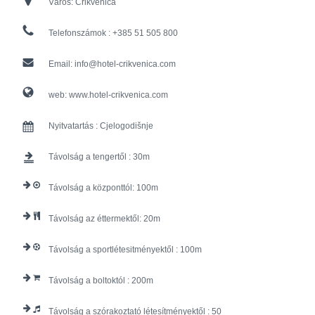
Város:
Crikvenica
Telefonszámok :
+385 51 505 800
Email:
info@hotel-crikvenica.com
web:
www.hotel-crikvenica.com
Nyitvatartás :
Cjelogodišnje
Távolság a tengertől :
30
Távolság a központtól:
100
Távolság az éttermektől:
20
Távolság a sportlétesitményektől :
100
Távolság a boltoktól :
200
Távolság a szórakoztató létesítményektől :
50