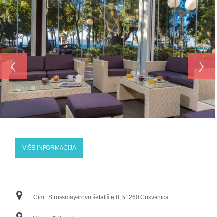
‹
›
VIŠE INFORMACIJA
Cím :
Strossmayerovo šetalište 8, 51260 Crikvenica