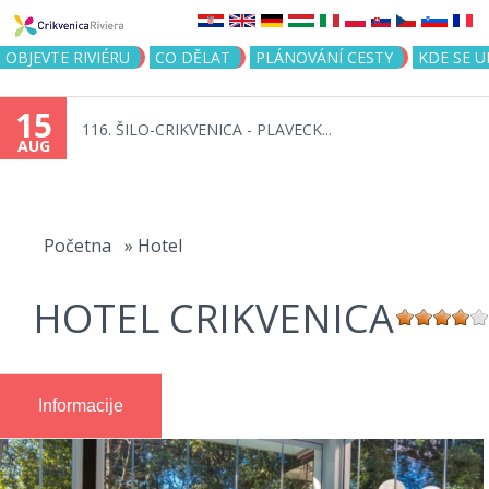
Jump to navigation
OBJEVTE RIVIÉRU
CO DĚLAT
PLÁNOVÁNÍ CESTY
KDE SE 
15
116. ŠILO-CRIKVENICA - PLAVECK...
AUG
You
are
Početna
»
Hotel
here
HOTEL CRIKVENICA
Informacije