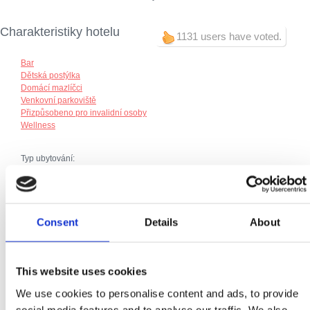
Charakteristiky hotelu
1131 users have voted.
Bar
Dětská postýlka
Domácí mazlíčci
Venkovní parkoviště
Přizpůsobeno pro invalidní osoby
Wellness
Typ ubytování:
Hotel
Dodatečné vybavení:
Snídaně
Consent
Details
About
Klimatizace
Parkoviště
Topení
Telefonní přípojka
This website uses cookies
Kabelová nebo satelitní televize
Internet
We use cookies to personalise content and ads, to provide
social media features and to analyse our traffic. We also