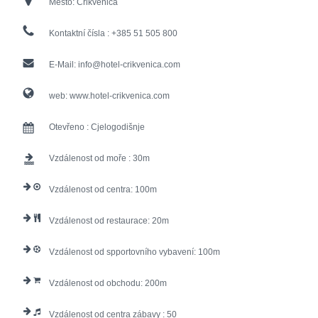
Město:
Crikvenica
Kontaktní čísla :
+385 51 505 800
E-Mail:
info@hotel-crikvenica.com
web:
www.hotel-crikvenica.com
Otevřeno :
Cjelogodišnje
Vzdálenost od moře :
30
Vzdálenost od centra:
100
Vzdálenost od restaurace:
20
Vzdálenost od spportovního vybavení:
100
Vzdálenost od obchodu:
200
Vzdálenost od centra zábavy :
50