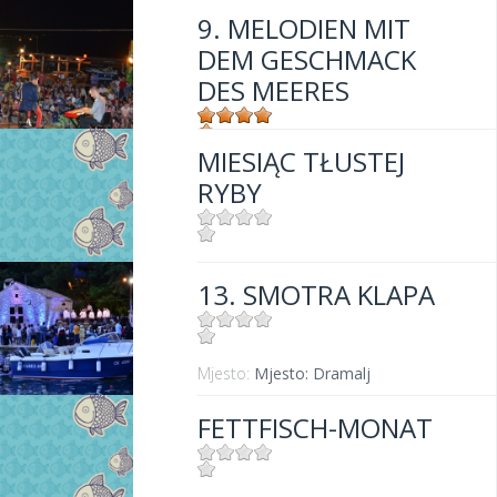
9. MELODIEN MIT
DEM GESCHMACK
DES MEERES
MIESIĄC TŁUSTEJ
Mjesto:
Mjesto: Dramalj
RYBY
Mjesto:
Mjesto: Crikvenica
13. SMOTRA KLAPA
Mjesto:
Mjesto: Dramalj
FETTFISCH-MONAT