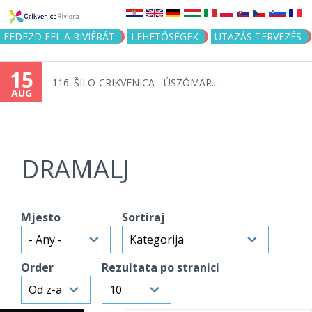
Jump to navigation
FEDEZD FEL A RIVIÉRÁT
LEHETŐSÉGEK
UTAZÁS TERVEZÉS
15
116. ŠILO-CRIKVENICA - ÚSZÓMAR...
AUG
DRAMALJ
Mjesto
Sortiraj
Order
Rezultata po stranici