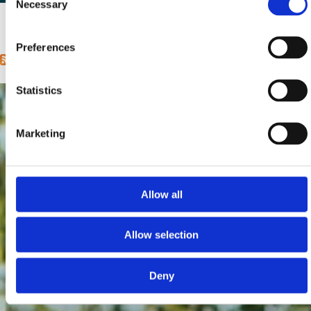
Necessary
Selection
1
2
next ›
last »
Pages
Preferences
Statistics
Marketing
Allow all
Allow selection
Deny