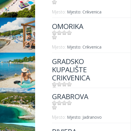
Mjesto:
Mjesto: Crikvenica
OMORIKA
Mjesto:
Mjesto: Crikvenica
GRADSKO
KUPALIŠTE
CRIKVENICA
GRABROVA
Mjesto:
Mjesto: Crikvenica
Mjesto:
Mjesto: Jadranovo