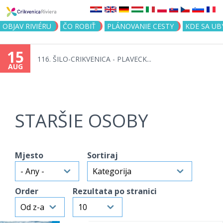
Jump to navigation
OBJAV RIVIÉRU
ČO ROBIŤ
PLÁNOVANIE CESTY
KDE SA UB
15
116. ŠILO-CRIKVENICA - PLAVECK...
AUG
STARŠIE OSOBY
Mjesto
Sortiraj
Order
Rezultata po stranici