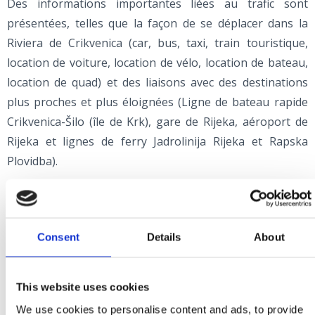
Des informations importantes liées au trafic sont
présentées, telles que la façon de se déplacer dans la
Riviera de Crikvenica (car, bus, taxi, train touristique,
location de voiture, location de vélo, location de bateau,
location de quad) et des liaisons avec des destinations
plus proches et plus éloignées (Ligne de bateau rapide
Crikvenica-Šilo (île de Krk), gare de Rijeka, aéroport de
Rijeka et lignes de ferry Jadrolinija Rijeka et Rapska
Plovidba).
De plus, des conseils et des informations sur les
passages frontaliers, les numéros de téléphone
Consent
Details
About
d'urgence, les contacts utiles, l'argent et les guichets
automatiques, les soins médicaux, les églises, les jours
fériés et célébrations, etc. Apprenez comment planifier
This website uses cookies
des vacances avec votre animal de compagnie, quelles
We use cookies to personalise content and ads, to provide