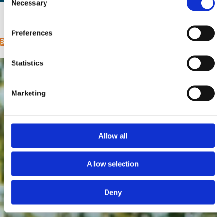
Necessary
Selection
Mjesto:
Mjesto: Selce
1
2
next ›
last »
Pages
Preferences
Statistics
Marketing
Allow all
Allow selection
Deny