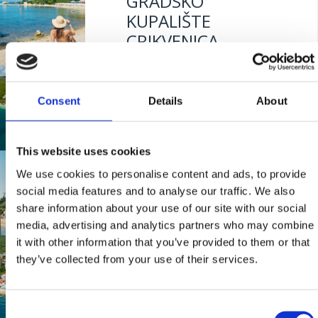
GRADSKO
KUPALIŠTE
CRIKVENICA
GRABROVA
Mjesto:
Mjesto: Crikvenica
Consent
Details
About
Mjesto:
Mjesto: Jadranovo
This website uses cookies
LANTERNA
We use cookies to personalise content and ads, to provide
social media features and to analyse our traffic. We also
share information about your use of our site with our social
Mjesto:
Mjesto: Dramalj
media, advertising and analytics partners who may combine
it with other information that you’ve provided to them or that
BAZENI HOTELA
they’ve collected from your use of their services.
"KATARINA"
Consent