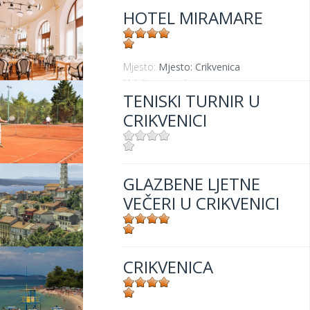
HOTEL MIRAMARE
Mjesto:
Mjesto: Crikvenica
Udaljenost od mora:
30 m
TENISKI TURNIR U
CRIKVENICI
Mjesto:
Mjesto: Crikvenica
GLAZBENE LJETNE
VEČERI U CRIKVENICI
Mjesto:
Mjesto: Crikvenica
CRIKVENICA