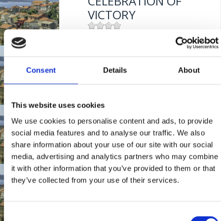
CELEBRATION OF
Mjesto:
Mjesto: Crikvenica
VICTORY
Mjesto:
Mjesto: Crikvenica
MARTINJA 2017. U
CRIKVENICI
Consent
Details
About
This website uses cookies
Mjesto:
Mjesto: Crikvenica
CELEBRATION OF
We use cookies to personalise content and ads, to provide
VICTORY
social media features and to analyse our traffic. We also
share information about your use of our site with our social
media, advertising and analytics partners who may combine
Mjesto:
Mjesto: Crikvenica
it with other information that you’ve provided to them or that
KVARNER EXPO
they’ve collected from your use of their services.
Mjesto:
Mjesto: Crikvenica
Consent