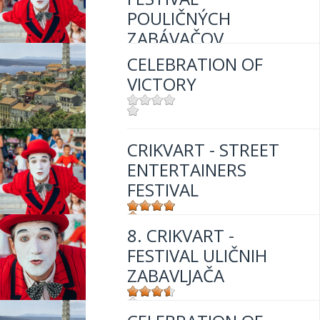
POULIČNÝCH
ZABÁVAČOV
CELEBRATION OF
VICTORY
Mjesto:
Mjesto: Crikvenica
Mjesto:
Mjesto: Crikvenica
CRIKVART - STREET
ENTERTAINERS
FESTIVAL
8. CRIKVART -
Mjesto:
Mjesto: Crikvenica
FESTIVAL ULIČNIH
ZABAVLJAČA