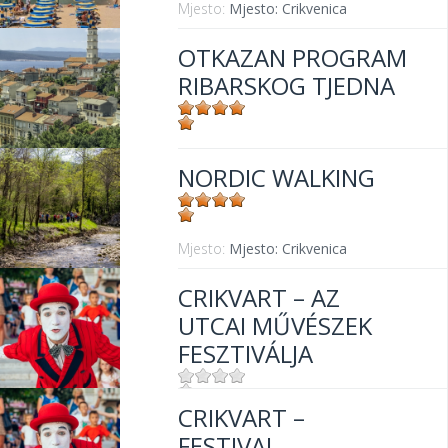
Mjesto:
Mjesto: Crikvenica
OTKAZAN PROGRAM
RIBARSKOG TJEDNA
Mjesto:
Mjesto: Crikvenica
NORDIC WALKING
Mjesto:
Mjesto: Crikvenica
CRIKVART – AZ
UTCAI MŰVÉSZEK
FESZTIVÁLJA
CRIKVART –
Mjesto:
Mjesto: Crikvenica
FESTIVAL