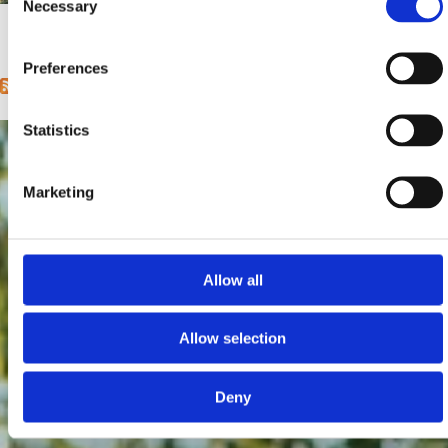
Necessary
Selection
1
2
3
4
5
6
7
8
9
…
next ›
last »
Pages
Preferences
Statistics
Marketing
Allow all
Allow selection
Deny