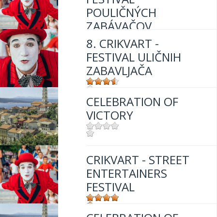
POULIČNÝCH
ZABÁVAČOV
8. CRIKVART -
FESTIVAL ULIČNIH
Mjesto:
Mjesto: Crikvenica
ZABAVLJAČA
CELEBRATION OF
Mjesto:
Mjesto: Crikvenica
VICTORY
Mjesto:
Mjesto: Crikvenica
CRIKVART - STREET
ENTERTAINERS
FESTIVAL