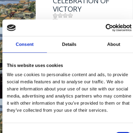
CELEBRATION OF
Mjesto:
Mjesto: Crikvenica
VICTORY
Mjesto:
Mjesto: Crikvenica
MARTINJA 2017. U
CRIKVENICI
Consent
Details
About
This website uses cookies
Mjesto:
Mjesto: Crikvenica
GLAZBENE LJETNE
We use cookies to personalise content and ads, to provide
VEČERI U CRIKVENICI
social media features and to analyse our traffic. We also
share information about your use of our site with our social
media, advertising and analytics partners who may combine
Mjesto:
Mjesto: Crikvenica
it with other information that you’ve provided to them or that
CELEBRATION OF
they’ve collected from your use of their services.
VICTORY
Consent