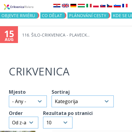
Jump to navigation
OBJEVTE RIVIÉRU
CO DĚLAT
PLÁNOVÁNÍ CESTY
KDE SE 
15
116. ŠILO-CRIKVENICA - PLAVECK...
AUG
CRIKVENICA
Mjesto
Sortiraj
Order
Rezultata po stranici