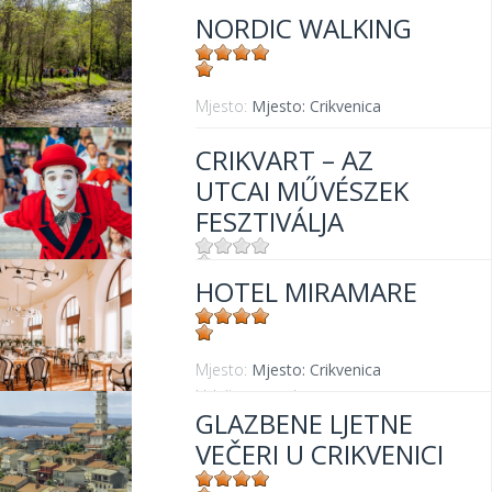
NORDIC WALKING
Mjesto:
Mjesto: Crikvenica
CRIKVART – AZ
UTCAI MŰVÉSZEK
FESZTIVÁLJA
HOTEL MIRAMARE
Mjesto:
Mjesto: Crikvenica
Mjesto:
Mjesto: Crikvenica
Udaljenost od mora:
30 m
GLAZBENE LJETNE
VEČERI U CRIKVENICI