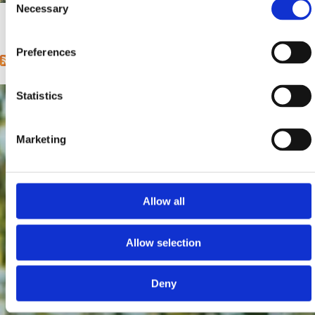
Mjesto:
Mjesto: Crikvenica
Necessary
Selection
1
2
3
4
5
6
7
8
9
…
next ›
last »
Pages
Preferences
Statistics
Marketing
Allow all
Allow selection
Deny