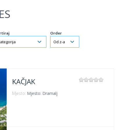
ES
rtiraj
Order
KAČJAK
Mjesto:
Mjesto: Dramalj