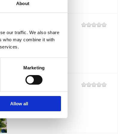
About
UVALA SLANA
se our traffic. We also share
Mjesto:
Mjesto: Selce
ers who may combine it with
 services.
Marketing
BALUSTRADA
Mjesto:
Mjesto: Crikvenica
Allow all