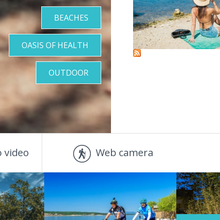
BEACHES
OASIS OF HEALTH
OUTDOOR
 video
Web camera