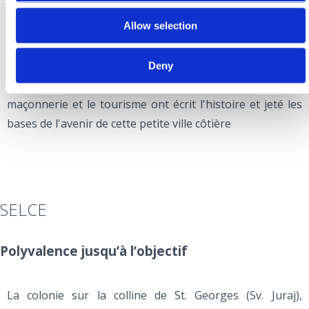
existe une « tunera » (sorte d'échelle surplombant la mer
Allow selection
servant d'observatoire pour les thons) qui témoigne de
cette époque. La pêche a marqué Jadranovo, comme en
témoignent les récits des habitants et un petit musée de
Deny
la pêche « Maison des Pêcheurs ». La pêche, la
maçonnerie et le tourisme ont écrit l'histoire et jeté les
bases de l'avenir de cette petite ville côtière
SELCE
Polyvalence jusqu’à l’objectif
La colonie sur la colline de St. Georges (Sv. Juraj),