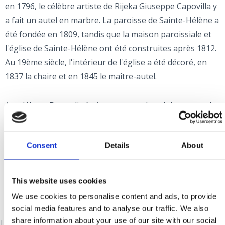
en 1796, le célèbre artiste de Rijeka Giuseppe Capovilla y
a fait un autel en marbre. La paroisse de Sainte-Hélène a
été fondée en 1809, tandis que la maison paroissiale et
l'église de Sainte-Hélène ont été construites après 1812.
Au 19ème siècle, l'intérieur de l'église a été décoré, en
1837 la chaire et en 1845 le maître-autel.
Au début, Dramalj était un port de pêche avec des
oliveraies, et avec la construction des premiers
établissements d'hébergement, il s'est tourné vers le
Consent
Details
About
tourisme, et au fil du temps, le nombre d'hôtes et de
visiteurs a augmenté..
This website uses cookies
We use cookies to personalise content and ads, to provide
social media features and to analyse our traffic. We also
JADRANOVO
share information about your use of our site with our social