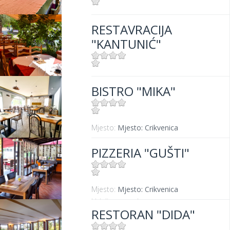
Mjesto:
Mjesto: Crikvenica
RESTAVRACIJA
Udaljenost od mora:
300 m
"KANTUNIĆ"
Mjesto:
Mjesto: Selce
BISTRO "MIKA"
Udaljenost od mora:
10 m
Mjesto:
Mjesto: Crikvenica
PIZZERIA "GUŠTI"
Mjesto:
Mjesto: Crikvenica
Udaljenost od mora:
300 m
RESTORAN "DIDA"