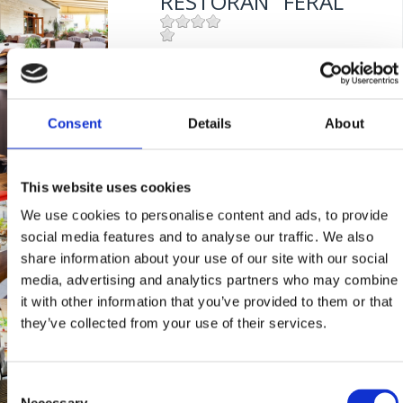
RESTORAN "FERAL"
Mjesto:
Mjesto: Jadranovo
Udaljenost od mora:
5 m
BISTRO "GRILL
Consent
Details
About
CRIKVENICA"
This website uses cookies
Mjesto:
Mjesto: Crikvenica
TAVERN "KAROCA"
We use cookies to personalise content and ads, to provide
Udaljenost od mora:
10 m
social media features and to analyse our traffic. We also
share information about your use of our site with our social
media, advertising and analytics partners who may combine
Mjesto:
Mjesto: Crikvenica
it with other information that you’ve provided to them or that
Udaljenost od mora:
400 m
RESTAURANT
they’ve collected from your use of their services.
"ZRINSKI"
Consent