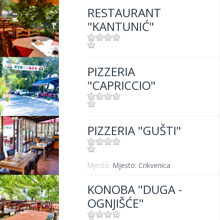
RESTAURANT
"KANTUNIĆ"
Mjesto:
Mjesto: Selce
PIZZERIA
Udaljenost od mora:
10 m
"CAPRICCIO"
Mjesto:
Mjesto: Dramalj
PIZZERIA "GUŠTI"
Mjesto:
Mjesto: Crikvenica
Udaljenost od mora:
300 m
KONOBA "DUGA -
OGNJIŠĆE"