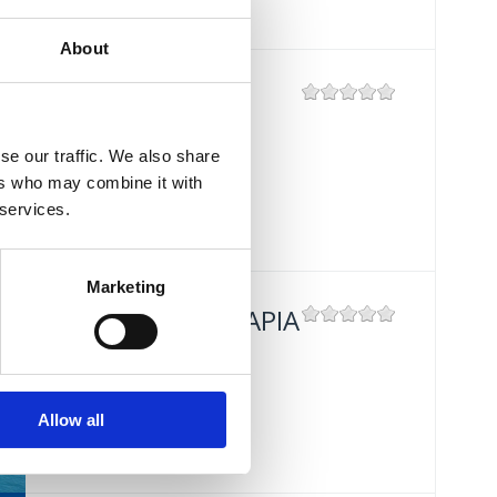
About
MASLINA
Mjesto:
Mjesto: Selce
se our traffic. We also share
ers who may combine it with
 services.
Marketing
THALASSOTHERAPIA
Mjesto:
Mjesto: Crikvenica
Allow all