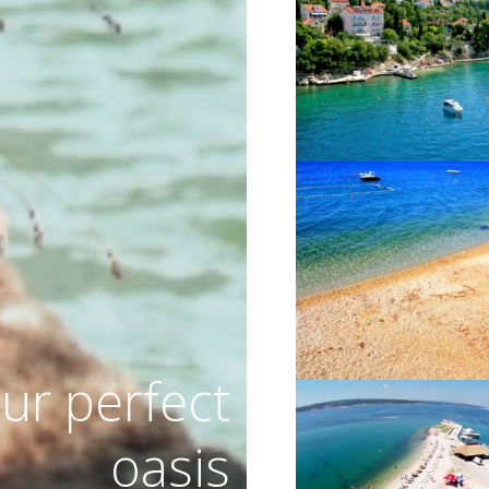
VIŠE INFORMACIJA
VIŠE INFORMACIJA
ur perfect
oasis
VIŠE INFORMACIJA