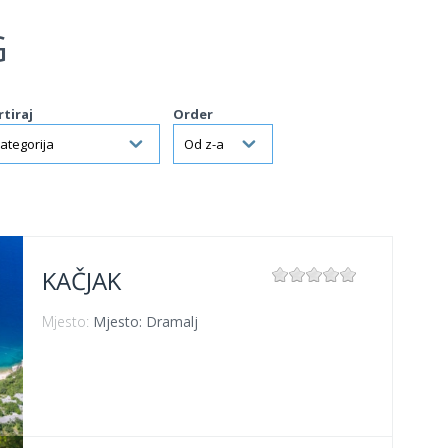
G
rtiraj
Order
KAČJAK
Mjesto:
Mjesto: Dramalj