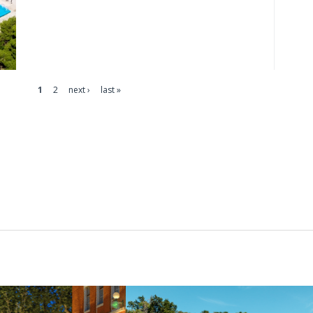
1
2
next ›
last »