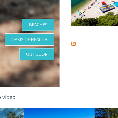
BEACHES
Pages
OASIS OF HEALTH
OUTDOOR
 video