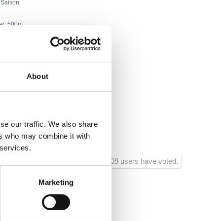
 Saison
er:
500
ntrum:
2000
taurant:
300
About
rtanlagen:
700
chäft:
300
se our traffic. We also share
erhaltungszentrum:
700
ers who may combine it with
 services.
809 users have voted.
Marketing
1
4
0