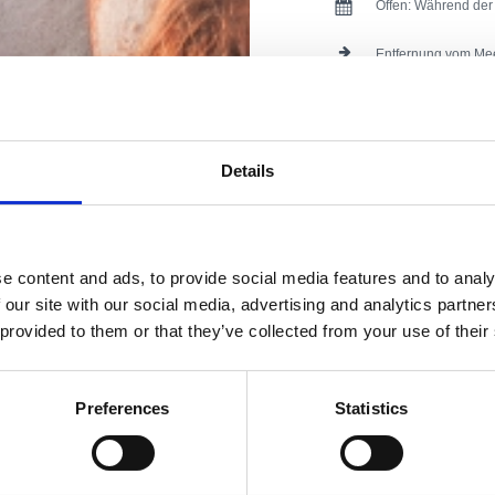
Offen:
Während der
Entfernung vom Me
Entfernung vom Ze
Entfernung vom Res
Details
Entfernung von Spo
Entfernung vom Ges
e content and ads, to provide social media features and to analy
Entfernung vom Unt
 our site with our social media, advertising and analytics partn
 provided to them or that they’ve collected from your use of their
Unterkunftstyp:
Appartement
Preferences
Statistics
Anzahl der Einheiten:
Hauptbetten:
Hilfsbetten: