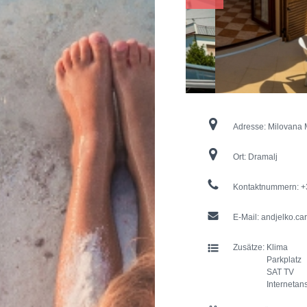
Adresse:
Milovana 
Ort:
Dramalj
Kontaktnummern:
+
E-Mail:
andjelko.car
Zusätze:
Klima
Parkplatz
SAT TV
Internetan