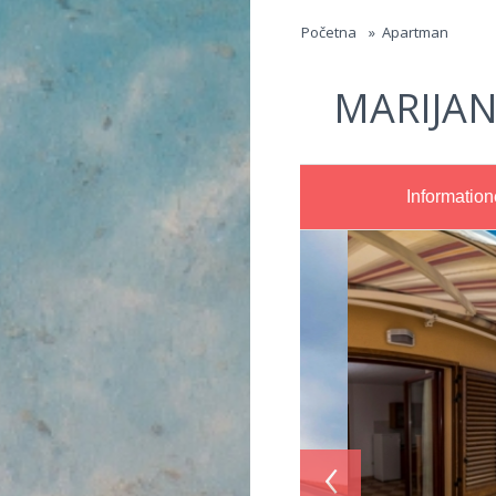
Jump to navigation
Početna
»
Apartman
MARIJAN
Informatio
‹