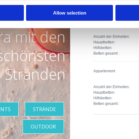
Betten gesamt :
Allow selection
Appartement
era mit den
Anzahl der Einheiten:
Hauptbetten:
schönsten
Hilfsbetten:
Betten gesamt :
Stränden
Appartement
Anzahl der Einheiten:
Hauptbetten:
Hilfsbetten:
Betten gesamt :
ENTS
STRÄNDE
OUTDOOR