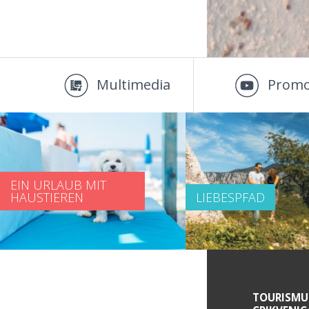
Multimedia
Promo
EIN URLAUB MIT
HAUSTIEREN
LIEBESPFAD
SERVICE INFORMATIONEN
TOURISMU