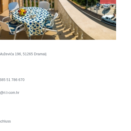
Muževića 196, 51265 Dramalj
385 51 786 670
@ri.t-com.hr
schluss