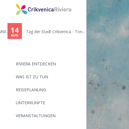
You
are
14
.
Tag der Stadt Crikvenica - Ton...
here
AUG
RIVIERA ENTDECKEN
WAS IST ZU TUN
REISEPLANUNG
UNTERKÜNFTE
VERANSTALTUNGEN