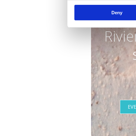
Deny
Rivi
EV