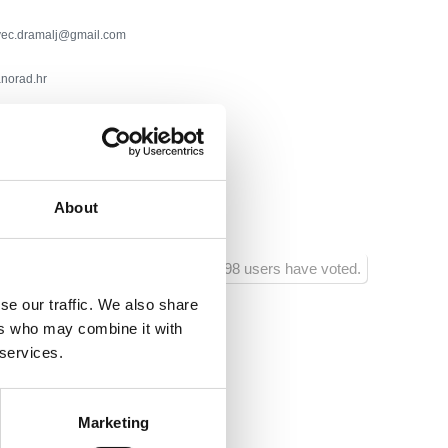
vec.dramalj@gmail.com
norad.hr
 Saison
er:
150
About
ntrum:
0
898 users have voted.
se our traffic. We also share
ers who may combine it with
 services.
Zusätze:
Klima
Marketing
Haustiere
Internetanschluss