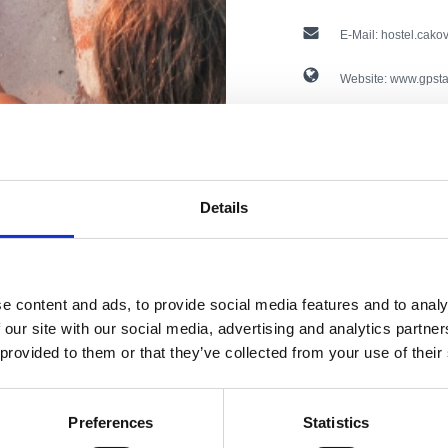
E-Mail:
hostel.cako
Website:
www.gpsta
Offen:
Während der
Entfernung vom Me
era mit den
Details
Entfernung vom Ze
Hotel-Eigenschaften
schönsten
e content and ads, to provide social media features and to analy
Haustiere
Stränden
 our site with our social media, advertising and analytics partn
 provided to them or that they’ve collected from your use of their
Unterkunftstyp:
Preferences
Statistics