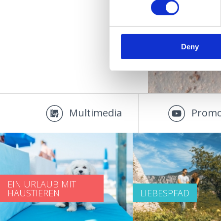
EV
Deny
Multimedia
Promo
EIN URLAUB MIT
HAUSTIEREN
LIEBESPFAD