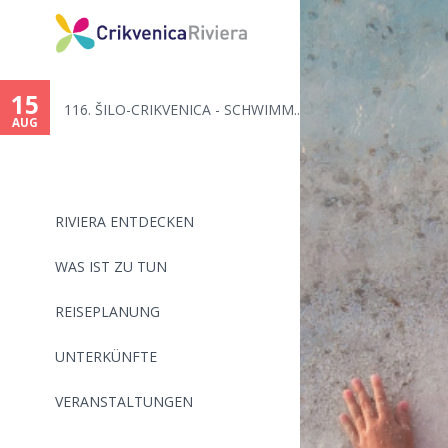
You
are
15
116. ŠILO-CRIKVENICA - SCHWIMM...
here
AUG
RIVIERA ENTDECKEN
WAS IST ZU TUN
REISEPLANUNG
UNTERKÜNFTE
VERANSTALTUNGEN