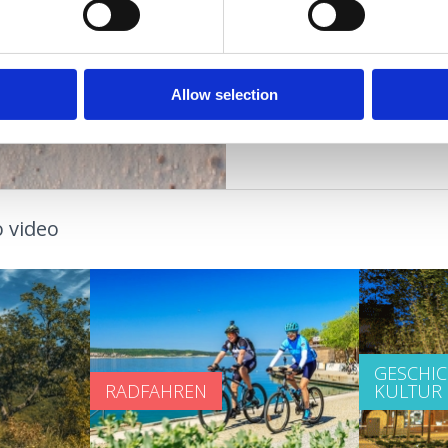
ENTS
STRÄNDE
OUTDOOR
Allow selection
 video
GESCHI
RADFAHREN
KULTUR