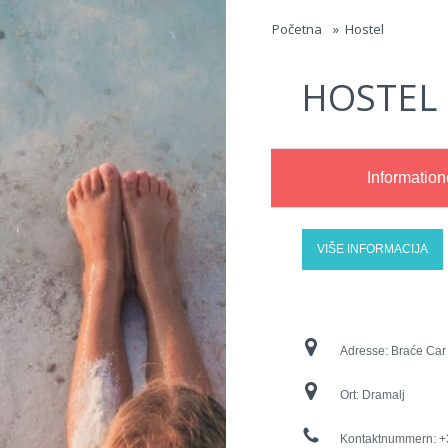
Jump to navigation
Početna
»
Hostel
HOSTEL
Informatio
VIŠE INFORMACIJA
Adresse:
Braće Car
Ort:
Dramalj
Kontaktnummern:
+