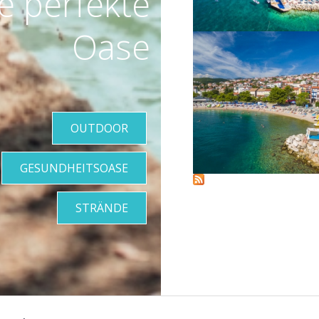
re perfekte
Oase
VIŠE INFORMACIJA
OUTDOOR
GESUNDHEITSOASE
STRÄNDE