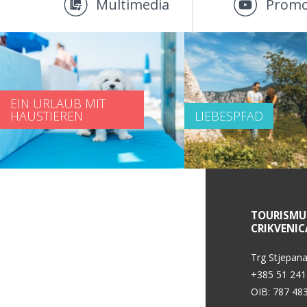
Multimedia
Promo
EIN URLAUB MIT
HAUSTIEREN
LIEBESPFAD
SERVICE INFORMATIONEN
TOURISMU
CRIKVENIC
Datenschutzerklärung
Trg Stjepana
+385 51 241
OIB: 787 48