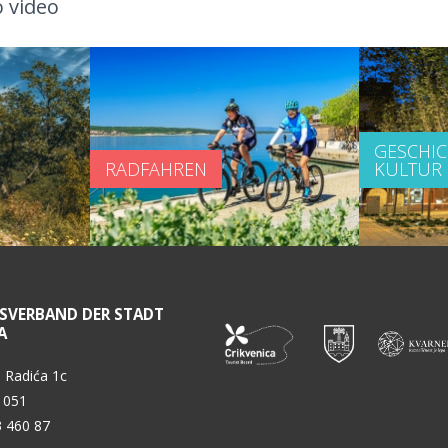
 video
GESCHI
RADFAHREN
KULTUR
SVERBAND DER STADT
A
 Radića 1c
 051
3 460 87