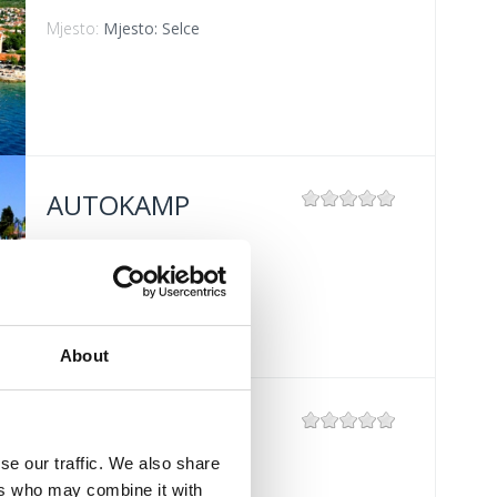
Mjesto:
Mjesto: Selce
AUTOKAMP
Mjesto:
Mjesto: Selce
About
GRADSKO
KUPALIŠTE
se our traffic. We also share
CRIKVENICA
ers who may combine it with