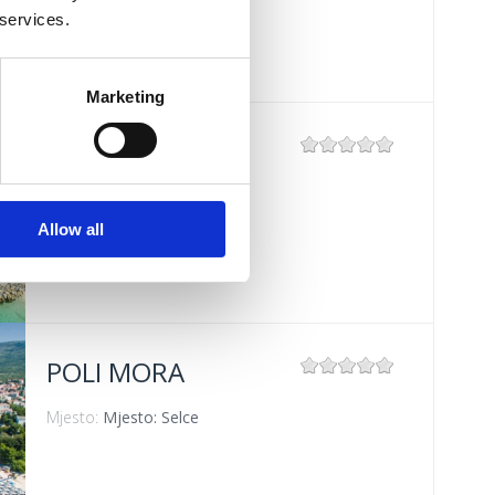
 services.
Mjesto:
Mjesto: Crikvenica
Marketing
GRABROVA
Mjesto:
Mjesto: Jadranovo
Allow all
POLI MORA
Mjesto:
Mjesto: Selce