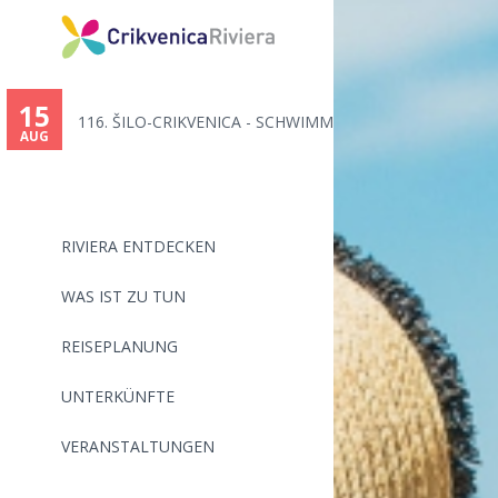
You
are
15
116. ŠILO-CRIKVENICA - SCHWIMM...
here
AUG
RIVIERA ENTDECKEN
WAS IST ZU TUN
REISEPLANUNG
UNTERKÜNFTE
VERANSTALTUNGEN