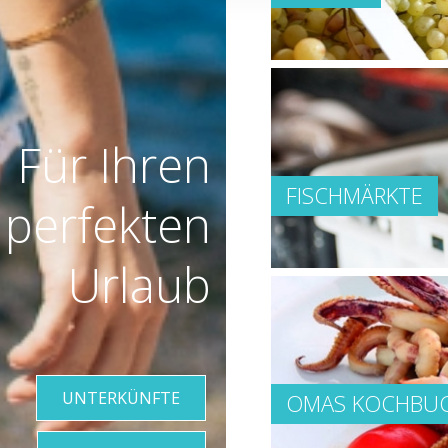
Für Ihren
FISCHMÄRKTE
perfekten
Urlaub
UNTERKÜNFTE
OMAS KOCHBU