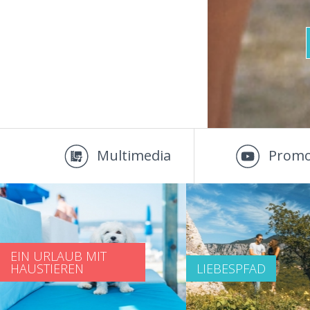
Multimedia
Promo
EIN URLAUB MIT
HAUSTIEREN
LIEBESPFAD