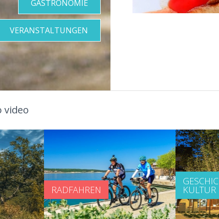
GASTRONOMIE
VERANSTALTUNGEN
 video
GESCHI
RADFAHREN
KULTUR