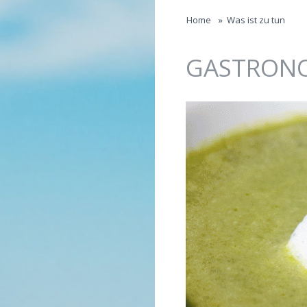
Jump to navigation
Home
»
Was ist zu tun
GASTRON