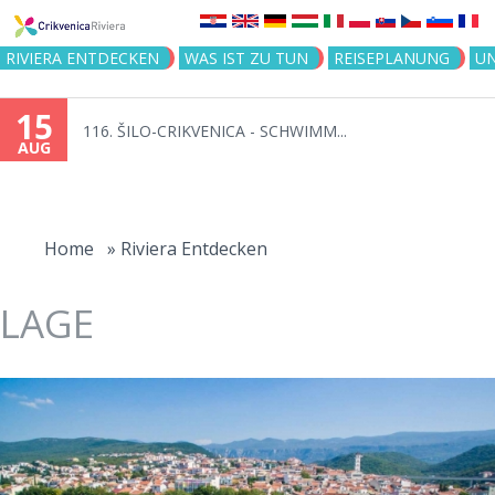
Jump to navigation
RIVIERA ENTDECKEN
WAS IST ZU TUN
REISEPLANUNG
U
15
116. ŠILO-CRIKVENICA - SCHWIMM...
AUG
You
are
Home
»
Riviera Entdecken
here
LAGE