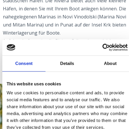
städtischen Hafen. Die Riviera bietet auch viele kleinere
Häfen, in denen Sie mit Ihrem Boot anlegen können. Die
nahegelegenen Marinas in Novi Vinodolski (Marina Novi
und Mitan Marina) und in Punat auf der Insel Krk bieten
Winterlagerung für Boote.
Auf dem Luftweg ist die Riviera Crikvenica am leichtesten
über den Flughafen Rijeka erreichbar, der sich ebenfalls
auf der Insel Krk nur etwa zwanzig Kilometer entfernt
Consent
Details
About
von Crikvenica befindet.
This website uses cookies
We use cookies to personalise content and ads, to provide
social media features and to analyse our traffic. We also
share information about your use of our site with our social
media, advertising and analytics partners who may combine
it with other information that you’ve provided to them or that
they’ve collected from your use of their services.