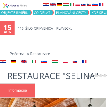
Jump to navigation
OBJEVTE RIVIÉRU
CO DĚLAT
PLÁNOVÁNÍ CESTY
KDE SE 
15
116. ŠILO-CRIKVENICA - PLAVECK...
AUG
You
are
Početna
»
Restaurace
here
RESTAURACE "SELINA"
Informacije