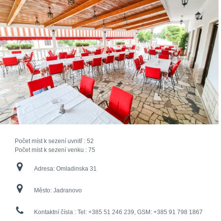
Počet míst k sezení uvnitř :
52
Počet míst k sezení venku :
75
Adresa:
Omladinska 31
Město:
Jadranovo
Kontaktní čísla :
Tel: +385 51 246 239, GSM: +385 91 798 1867