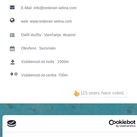
E-Mail:
info@restoran-selina.com
web:
www.restoran-selina.com
Další služby :
Vjenčanja, skupovi
Otevřeno :
Sezonsko
Vzdálenost od moře :
1000
Vzdálenost od centra:
700
115 users have voted.