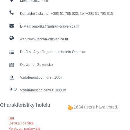
Město:
Crikvenica
Kontaktní čísla :
tel: +385 51 785 023, fax: +385 51 785 015
E-Mail:
omorika@jadran-crikvenica.hr
web:
www.jadran-crikvenica.hr
Další služby :
Depadanse hotela Omorika
Otevřeno :
Sezonsko
Vzdálenost od moře :
100
Vzdálenost od centra:
3000
Charakteristiky hotelu
1634 users have voted.
Bar
Dětská postýlka
Venkovní parkoviště