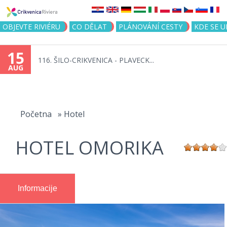
Jump to navigation
OBJEVTE RIVIÉRU
CO DĚLAT
PLÁNOVÁNÍ CESTY
KDE SE 
15
116. ŠILO-CRIKVENICA - PLAVECK...
AUG
You
are
Početna
»
Hotel
here
HOTEL OMORIKA
Informacije