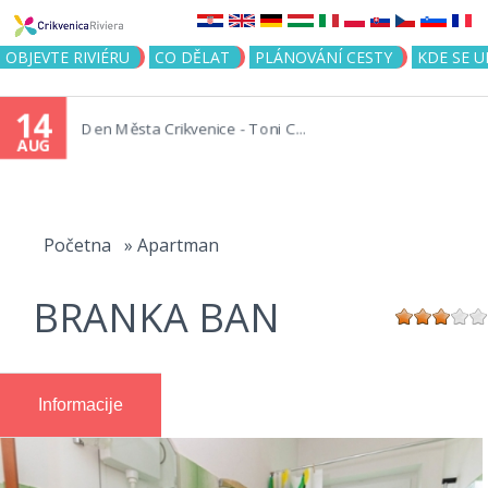
Jump to navigation
OBJEVTE RIVIÉRU
CO DĚLAT
PLÁNOVÁNÍ CESTY
KDE SE 
14
Den Města Crikvenice - Toni C...
AUG
You
are
Početna
»
Apartman
here
BRANKA BAN
Informacije