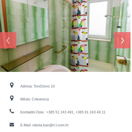
‹
›
Adresa:
Tončićevo 10
Město:
Crikvenica
Kontaktní čísla :
+385 51 243 491, +385 91 243 49 11
E-Mail:
nikola.ban@ri.t-com.hr