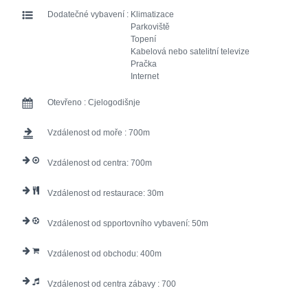
Dodatečné vybavení :
Klimatizace
Parkoviště
Topení
Kabelová nebo satelitní televize
Pračka
Internet
Otevřeno :
Cjelogodišnje
Vzdálenost od moře :
700
Vzdálenost od centra:
700
Vzdálenost od restaurace:
30
Vzdálenost od spportovního vybavení:
50
Vzdálenost od obchodu:
400
Vzdálenost od centra zábavy :
700