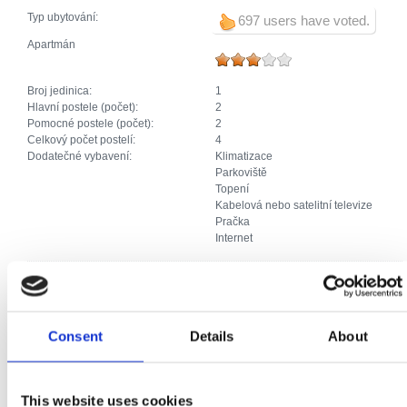
Typ ubytování:
697 users have voted.
Apartmán
Broj jedinica:
1
Hlavní postele (počet):
2
Pomocné postele (počet):
2
Celkový počet postelí:
4
Dodatečné vybavení:
Klimatizace
Parkoviště
Topení
Kabelová nebo satelitní televize
Pračka
Internet
Studio apartmán
Consent
Details
About
Broj jedinica:
2
Hlavní postele (počet):
4
Pomocné postele (počet):
1
Celkový počet postelí:
5
This website uses cookies
Dodatečné vybavení:
Klimatizace