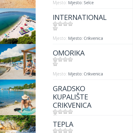
Mjesto:
Mjesto: Selce
INTERNATIONAL
Mjesto:
Mjesto: Crikvenica
OMORIKA
Mjesto:
Mjesto: Crikvenica
GRADSKO
KUPALIŠTE
CRIKVENICA
TEPLA
Mjesto:
Mjesto: Crikvenica