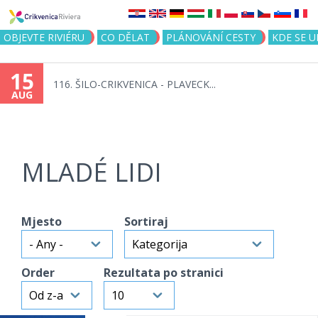
Jump to navigation
OBJEVTE RIVIÉRU
CO DĚLAT
PLÁNOVÁNÍ CESTY
KDE SE 
15
116. ŠILO-CRIKVENICA - PLAVECK...
AUG
MLADÉ LIDI
Mjesto
Sortiraj
Order
Rezultata po stranici