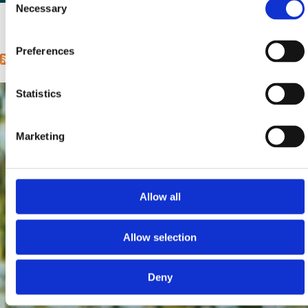
Necessary
Selection
1
2
next ›
last »
Pages
Preferences
Statistics
Marketing
Allow all
Allow selection
Deny