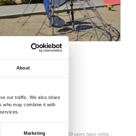
e :
About
se our traffic. We also share
a
ers who may combine it with
 services.
Marketing
1059 users have voted.