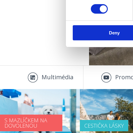
Deny
Multimédia
Promo
S MAZLÍČKEM NA
DOVOLENOU
CESTIČKA LÁSKY