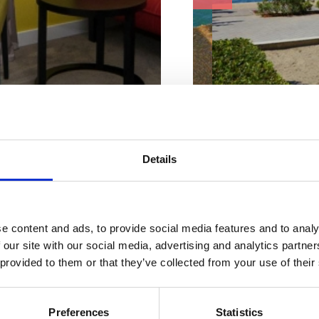
Ubytování
Charakteristiky pláž
způsobené
Beton
Převlékací kabinka
Details
Lehátka a slunečníky
vašim
Zmrzlina
Sprcha
Pohostinský objekt
potřebám
WC
e content and ads, to provide social media features and to analy
Adresa:
Emila Antić
 our site with our social media, advertising and analytics partn
 provided to them or that they’ve collected from your use of their
Město:
Selce
Vhodné pro :
KDE SE UBYTOVAT
Preferences
Statistics
děti