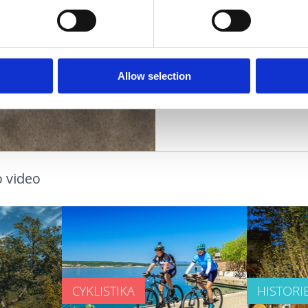
mladé lidi
rodiny
OUTDOOR
páry
starší osoby
OÁZA ZDRAVÍ
Allow selection
 video
CYKLISTIKA
HISTORI