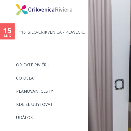
You
are
15
116. ŠILO-CRIKVENICA - PLAVECK...
here
AUG
OBJEVTE RIVIÉRU
CO DĚLAT
PLÁNOVÁNÍ CESTY
KDE SE UBYTOVAT
UDÁLOSTI