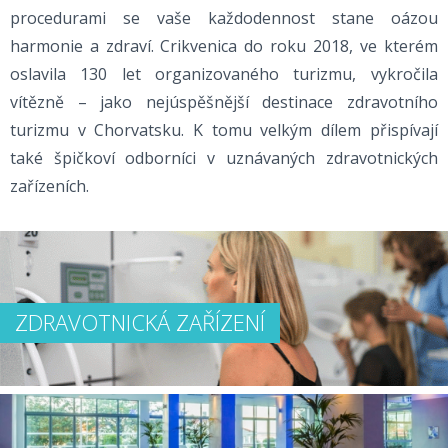
procedurami se vaše každodennost stane oázou
harmonie a zdraví. Crikvenica do roku 2018, ve kterém
oslavila 130 let organizovaného turizmu, vykročila
vítězně – jako nejúspěšnější destinace zdravotního
turizmu v Chorvatsku. K tomu velkým dílem přispívají
také špičkoví odborníci v uznávaných zdravotnických
zařízeních.
ZDRAVOTNICKÁ ZAŘÍZENÍ