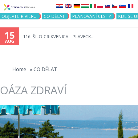
Jump to navigation
OBJEVTE RIVIÉRU
CO DĚLAT
PLÁNOVÁNÍ CESTY
KDE SE 
15
116. ŠILO-CRIKVENICA - PLAVECK...
AUG
You
are
Home
»
CO DĚLAT
here
OÁZA ZDRAVÍ