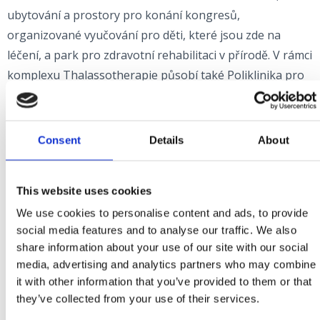
ubytování a prostory pro konání kongresů,
organizované vyučování pro děti, které jsou zde na
léčení, a park pro zdravotní rehabilitaci v přírodě. V rámci
komplexu Thalassotherapie působí také Poliklinika pro
baromedicínu Oxy. Poliklinika Terme Selce úspěšně
spojuje zdraví a sport, charakterizují ji pečlivě navržené
léčebné programy a dosud pečovala o více než 150
Consent
Details
About
evropských, světových a olympijských vítězů z 30
různých sportů (Ivica a Janica Kostelić, Luka Modrić, Ivan
This website uses cookies
Rakitić, Tanja Poutiainen a mnozí další). Turistická
We use cookies to personalise content and ads, to provide
ambulance a kvalitní specialistické služby v příjemném a
social media features and to analyse our traffic. We also
uvolněném prostředí jsou hlavními charakteristikami
share information about your use of our site with our social
Polikliniky "Katunar" v Crikvenici.
media, advertising and analytics partners who may combine
it with other information that you’ve provided to them or that
Tady se nacházejí také různé stomatologické a
they’ve collected from your use of their services.
specialistické ordinace, které nabízejí kvalitní služby v