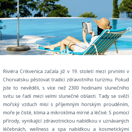
Riviéra Crikvenica začala již v 19. století mezi prvními v
Chorvatsku pěstovat tradici zdravotního turizmu. Pokud
jste to nevěděli, s více než 2300 hodinami slunečního
svitu se řadí mezi velmi slunečné oblasti. Tady se svěží
mořský vzduch mísí s příjemným horským prouděním,
moře je čisté, klima a mikroklima mírné a léčivé. S pomocí
přírody, vynikající zdravotnickou nabídkou v uznávaných
léčebnách, wellness a spa nabídkou a kosmetickými