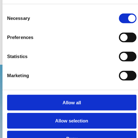
souladu s nejmodernějšími trendy.
Consent
Necessary
Selection
Zdravý způsob života je také součástí různých událostí
jako je cyklistický, plavecký a běžecký maraton,
Preferences
jachtařské regaty nebo gastro manifestace Týden modré
ryby a Rybářský týden.
Statistics
Marketing
Allow all
Allow selection